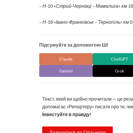
– Н-10 «Стрий-Чернівці – Мамалига» км 18 
– Н-18 «Івано-Франківськ – Тернопіль» км 0 
Підсумуйте за допомогою ШІ
Claude
ChatGPT
Gemini
Grok
Текст, який ви щойно прочитали — це рез
допомагає «Репортеру» писати про те, чим
Інвестуйте в правду!
Долучитися до Спільноти