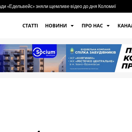
игади «Едельвейс» зняли щемливе відео до дня Коломиї
СТАТТІ
НОВИНИ
ПРО НАС
КАНАЛ