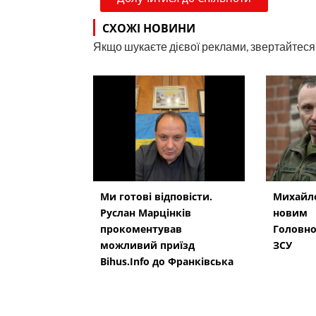
СХОЖІ НОВИНИ
Якщо шукаєте дієвої реклами, звертайтеся н
Ми готові відповісти.
Михайло
Руслан Марцінків
новим
прокоментував
Головн
можливий приїзд
ЗСУ
Bihus.Info до Франківська