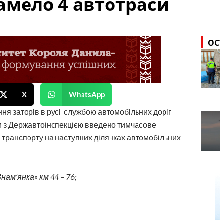
амело 4 автотраси
ОС
X
WhatsApp
ення заторів в русі службою автомобільних доріг
ям з Державтоінспекцією введено тимчасове
 транспорту на наступних ділянках автомобільних
нам’янка» км 44 – 76;