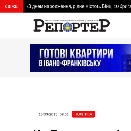
Перейти
«З днем народження, рідне місто!». Бійці 10 бр
СВІЖЕ:
вмісту
до
вмісту
15/03/2013
09:31
ПОЛІТИКА