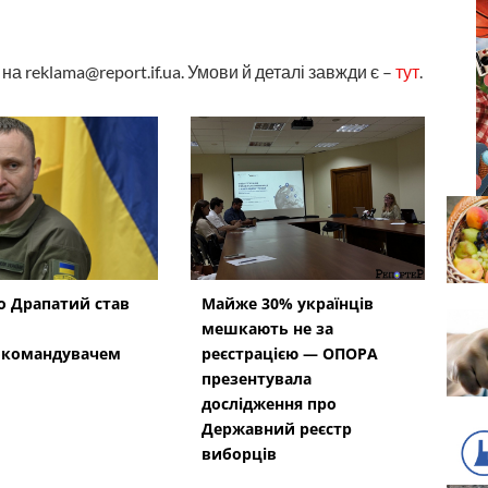
а reklama@report.if.ua. Умови й деталі завжди є –
тут
.
 Драпатий став
Майже 30% українців
мешкають не за
окомандувачем
реєстрацією — ОПОРА
презентувала
дослідження про
Державний реєстр
виборців