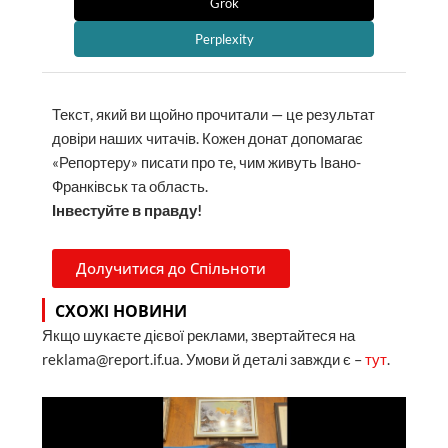
Grok
Perplexity
Текст, який ви щойно прочитали — це результат
довіри наших читачів. Кожен донат допомагає
«Репортеру» писати про те, чим живуть Івано-
Франківськ та область.
Інвестуйте в правду!
Долучитися до Спільноти
СХОЖІ НОВИНИ
Якщо шукаєте дієвої реклами, звертайтеся на
reklama@report.if.ua. Умови й деталі завжди є –
тут
.