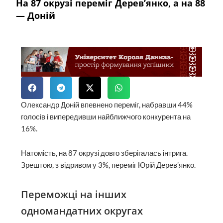
На 87 окрузі переміг Дерев’янко, а на 88
— Доній
Олександр Доній впевнено переміг, набравши 44%
голосів і випередивши найближчого конкурента на
16%.
Натомість, на 87 окрузі довго зберігалась інтрига.
Зрештою, з відривом у 3%, переміг Юрій Дерев’янко.
Переможці на інших
одномандатних округах