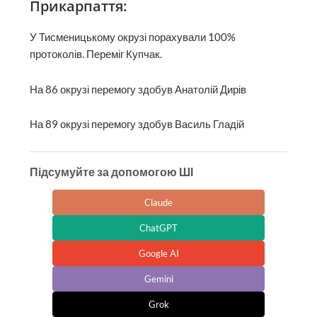
Прикарпаття:
У Тисменицькому окрузі порахували 100%
протоколів. Переміг Купчак.
На 86 окрузі перемогу здобув Анатолій Дирів
На 89 окрузі перемогу здобув Василь Гладій
Підсумуйте за допомогою ШІ
Claude
ChatGPT
Google AI
Gemini
Grok