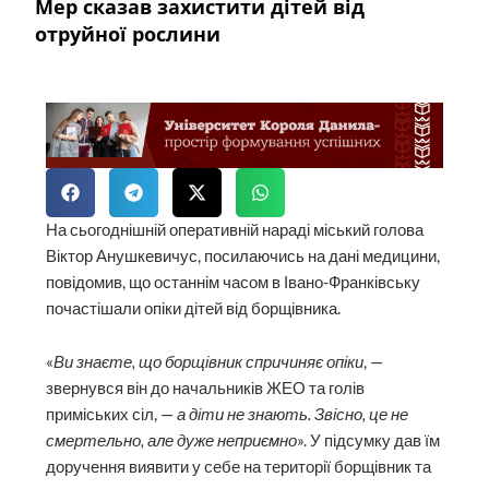
Мер сказав захистити дітей від
отруйної рослини
На сьогоднішній оперативній нараді міський голова
Віктор Анушкевичус, посилаючись на дані медицини,
повідомив, що останнім часом в Івано-Франківську
почастішали опіки дітей від борщівника.
«
Ви знаєте, що борщівник спричиняє опіки
, —
звернувся він до начальників ЖЕО та голів
приміських сіл, —
а діти не знають. Звісно, це не
смертельно, але дуже неприємно
». У підсумку дав їм
доручення виявити у себе на території борщівник та