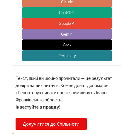
Claude
ChatGPT
Google AI
Gemini
Grok
Perplexity
Текст, який ви щойно прочитали — це результат
довіри наших читачів. Кожен донат допомагає
«Репортеру» писати про те, чим живуть Івано-
Франківськ та область.
Інвестуйте в правду!
Долучитися до Спільноти