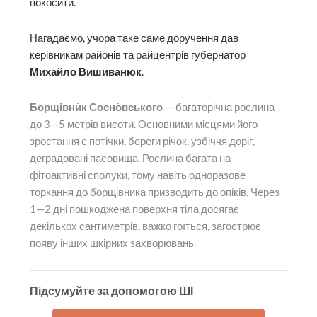
покосити.
Нагадаємо, учора таке саме доручення дав
керівникам районів та райцентрів губернатор
Михайло Вишиванюк
.
Борщівни́к Сосно́вського
— багаторічна рослина
до 3—5 метрів висоти. Основними місцями його
зростання є потічки, береги річок, узбіччя доріг,
деградовані пасовища. Рослина багата на
фітоактивні сполуки, тому навіть одноразове
торкання до борщівника призводить до опіків. Через
1—2 дні пошкоджена поверхня тіла досягає
декількох сантиметрів, важко гоїться, загострює
появу інших шкірних захворювань.
Підсумуйте за допомогою ШІ