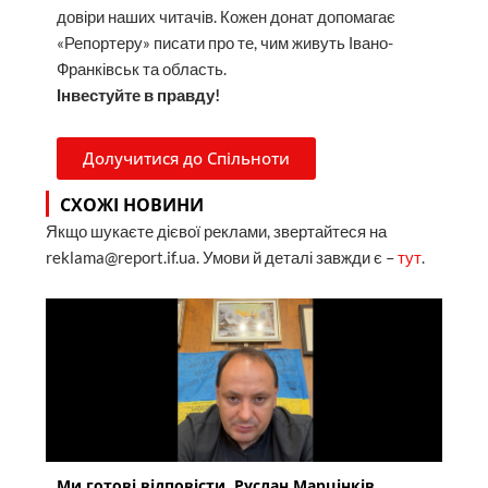
довіри наших читачів. Кожен донат допомагає
«Репортеру» писати про те, чим живуть Івано-
Франківськ та область.
Інвестуйте в правду!
Долучитися до Спільноти
СХОЖІ НОВИНИ
Якщо шукаєте дієвої реклами, звертайтеся на
reklama@report.if.ua. Умови й деталі завжди є –
тут
.
Ми готові відповісти. Руслан Марцінків