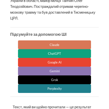
України в області, майор міліції Танчин Олег
Теодозійович. Постраждалий отримав черепно-
мозкову травму та був доставлений в Тисменицьку
ЦРЛ.
Підсумуйте за допомогою ШІ
Claude
ChatGPT
Google AI
Gemini
Grok
Perplexity
Текст, який ви щойно прочитали — це результат