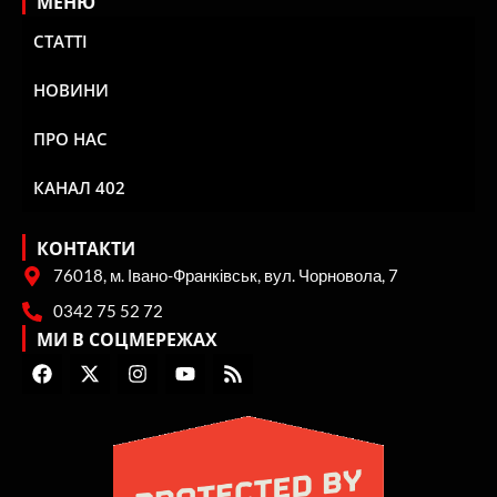
МЕНЮ
СТАТТІ
НОВИНИ
ПРО НАС
КАНАЛ 402
КОНТАКТИ
76018, м. Івано-Франківськ, вул. Чорновола, 7
0342 75 52 72
МИ В СОЦМЕРЕЖАХ
F
X
I
Y
R
a
-
n
o
s
c
t
s
u
s
e
w
t
t
b
i
a
u
o
t
g
b
o
t
r
e