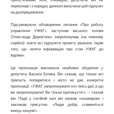
переконав і з порядку денного вилучили цей підпункт
на доопрацювання.
Підсумовуючи обговорення питання «Про роботу
управління УЖКГ», заступник міського голови
Олександр Дерев’янко запропонував (на повному
серйозі) зняти всі підпункти проекту рішення, окрім
того, що «взяти інформацію про стан УЖКГ до
відома».
Ця пропозиція викликала неабияке обурення у
депутата Василя Білика. Він сказав, що тільки всі
прагнуть попіаритися і ніхто не дає конкретні
пропозиції: «УЖКГ запропонувало хоч якісь ідеї, а що
ви запропонували? Ви тільки критикуєте!», — сказав
він. Події у сесійній залі він назвав «кошмаром» і
закликав присутніх: «Люди добрі, схаменіться
кінець-кінцем!»