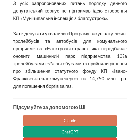
З усіх запропонованих питань порядку денного
депутатський корпус не підтримав ідею створення
КП «Муніципальна інспекція з благоустрою».
Зате депутати ухвалили «Програму закупівлі у лізинг
тролейбусів та автобусів для комунального
підприємства «Електроавтотранс», яка передбачає
оновити машинний парк підприємства 10?а
тролейбусами і 5?а автобусами та прийняли рішення
про збільшення статутного фонду КП «Івано-
Франківськтеплокомуненерго» на 14,750 млн. грн.
для погашення боргів за газ.
Підсумуйте за допомогою ШІ
Claude
ChatGPT