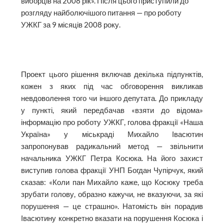
виборців на 2008 рік». Після цього приступили до
розгляду найболючішого питання — про роботу
УЖКГ за 9 місяців 2008 року.
Проект цього рішення включав декілька підпунктів,
кожен з яких під час обговорення викликав
невдоволення того чи іншого депутата. До прикладу
у пункті, який передбачав «взяти до відома»
інформацію про роботу УЖКГ, голова фракції «Наша
Україна» у міськраді Михайло Івасютин
запропонував радикальний метод — звільнити
начальника УЖКГ Петра Косюка. На його захист
виступив голова фракції УНП Богдан Чупірчук, який
сказав: «Коли пан Михайло каже, що Косюку треба
зрубати голову, образно кажучи, не вказуючи, за які
порушення — це страшно». Натомість він порадив
Івасютину конкретно вказати на порушення Косюка і