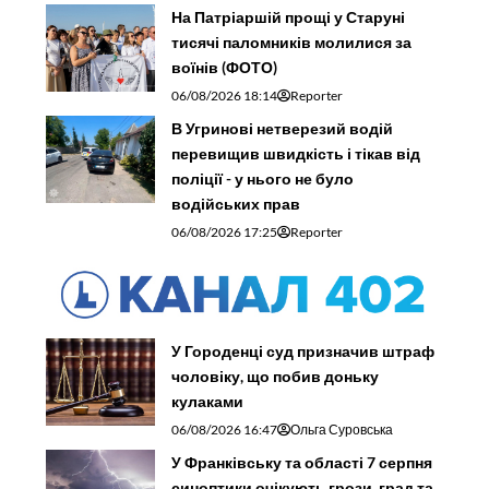
На Патріаршій прощі у Старуні
тисячі паломників молилися за
воїнів (ФОТО)
06/08/2026 18:14
Reporter
В Угринові нетверезий водій
перевищив швидкість і тікав від
поліції - у нього не було
водійських прав
06/08/2026 17:25
Reporter
У Городенці суд призначив штраф
чоловіку, що побив доньку
кулаками
06/08/2026 16:47
Ольга Суровська
У Франківську та області 7 серпня
синоптики очікують грози, град та