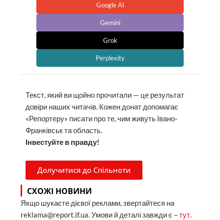
Google AI
Gemini
Grok
Perplexity
Текст, який ви щойно прочитали — це результат
довіри наших читачів. Кожен донат допомагає
«Репортеру» писати про те, чим живуть Івано-
Франківськ та область.
Інвестуйте в правду!
Долучитися до Спільноти
СХОЖІ НОВИНИ
Якщо шукаєте дієвої реклами, звертайтеся на
reklama@report.if.ua. Умови й деталі завжди є –
тут
.