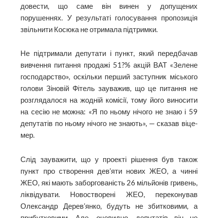
довести, що саме він винен у допущених
порушеннях. У результаті голосування пропозиція
звільнити Косюка не отримала підтримки.
Не підтримали депутати і пункт, який передбачав
вивчення питання продажі 51?% акцій ВАТ «Зелене
господарство», оскільки перший заступник міського
голови Зіновій Фітель зауважив, що це питання не
розглядалося на жодній комісії, тому його виносити
на сесію не можна: «Я по ньому нічого не знаю і 59
депутатів по ньому нічого не знають», — сказав віце-
мер.
Слід зауважити, що у проекті рішення був також
пункт про створення дев’яти нових ЖЕО, а чинні
ЖЕО, які мають заборгованість 26 мільйонів гривень,
ліквідувати. Новостворені ЖЕО, переконував
Олександр Дерев’янко, будуть не збитковими, а
прибутковими. Але, очевидно, депутатів він не