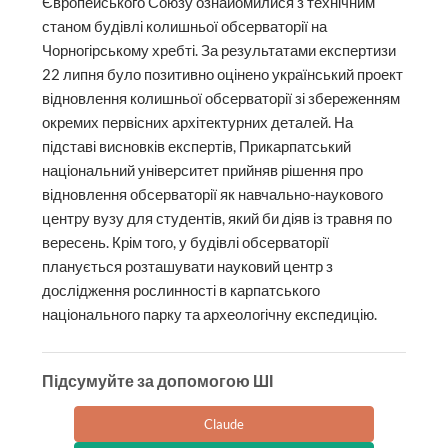
Європейського Союзу ознайомилися з технічним
станом будівлі колишньої обсерваторії на
Чорногірському хребті. За результатами експертизи
22 липня було позитивно оцінено український проект
відновлення колишньої обсерваторії зі збереженням
окремих первісних архітектурних деталей. На
підставі висновків експертів, Прикарпатський
національний університет прийняв рішення про
відновлення обсерваторії як навчально-наукового
центру вузу для студентів, який би діяв із травня по
вересень. Крім того, у будівлі обсерваторії
планується розташувати науковий центр з
дослідження рослинності в карпатського
національного парку та археологічну експедицію.
Підсумуйте за допомогою ШІ
Claude