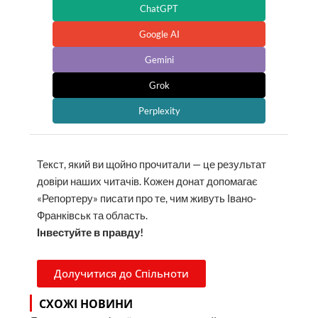
ChatGPT
Google AI
Gemini
Grok
Perplexity
Текст, який ви щойно прочитали — це результат
довіри наших читачів. Кожен донат допомагає
«Репортеру» писати про те, чим живуть Івано-
Франківськ та область.
Інвестуйте в правду!
Долучитися до Спільноти
СХОЖІ НОВИНИ