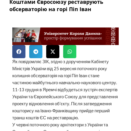
Коштами Євросоюзу реставрують
обсерваторію на горі Піп Іван
Як повідомляє ЗІК, згідно з дорученням Кабінету
Міністрів України від 25 вересня поточного року
колишня обсерваторія на горі Піп Іван стане
частиною майбутнього навчально-наукового центру.
11-13 грудня в Яремчі відбудеться зустріч експертів
України та Європейського Союзу для представлення
проекту відновлення об’єкту. Після затвердження
кошторису на Івано-Франківщину прийде перший
транш коштів ЄС на реставрацію.
У червні поточного року архітектори з України та