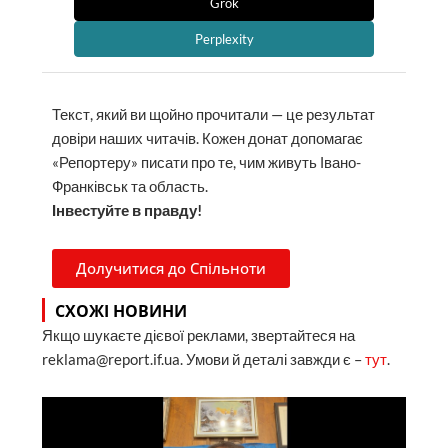
Grok
Perplexity
Текст, який ви щойно прочитали — це результат
довіри наших читачів. Кожен донат допомагає
«Репортеру» писати про те, чим живуть Івано-
Франківськ та область.
Інвестуйте в правду!
Долучитися до Спільноти
СХОЖІ НОВИНИ
Якщо шукаєте дієвої реклами, звертайтеся на
reklama@report.if.ua. Умови й деталі завжди є –
тут
.