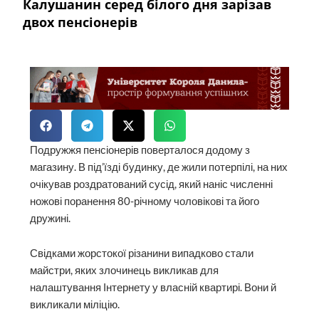
Калушанин серед білого дня зарізав
двох пенсіонерів
Подружжя пенсіонерів поверталося додому з
магазину. В під’їзді будинку, де жили потерпілі, на них
очікував роздратований сусід, який наніс численні
ножові поранення 80-річному чоловікові та його
дружині.
Свідками жорстокої різанини випадково стали
майстри, яких злочинець викликав для
налаштування Інтернету у власній квартирі. Вони й
викликали міліцію.