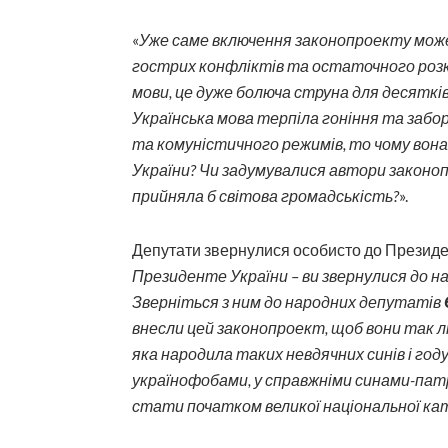
«
Уже саме включення законопроекту мож
гострих конфліктів та остаточного розк
мови, це дуже болюча струна для десятків 
Українська мова терпіла гоніння та забо
та комуністичного режимів, то чому вона
України? Чи задумувалися автори законоп
прийняла б світова громадськість?
».
Депутати звернулися особисто до Президен
Президенте України – ви звернулися до н
Зверніться з ним до народних депутатів
внесли цей законопроект, щоб вони так л
яка народила таких невдячних синів і годує
українофобами, у справжніми синами-па
стати початком великої національної к