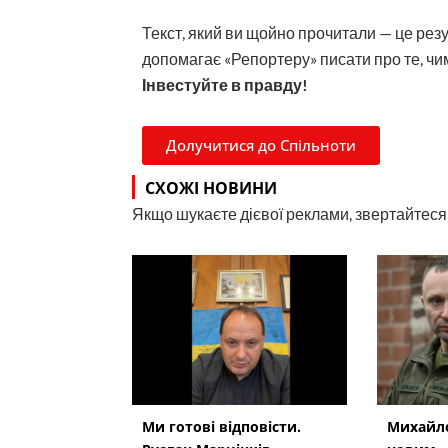
Текст, який ви щойно прочитали — це рез
допомагає «Репортеру» писати про те, чим
Інвестуйте в правду!
Долучитися до Спільноти
СХОЖІ НОВИНИ
Якщо шукаєте дієвої реклами, звертайтеся н
Ми готові відповісти.
Михайло