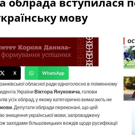
а облрада вступилася 
країнську мову
ОС
X
WhatsApp
Франківської обласної ради одноголосно в поіменному
зидента України
Віктора Януковича
, голови
голів усіх облрад, у якому категорично вимагають не
 мови
. Депутати облради переконані, що цей
ію знищення української мови, запроваджену
кож заходами більшовицьких вождів щодо русифікації