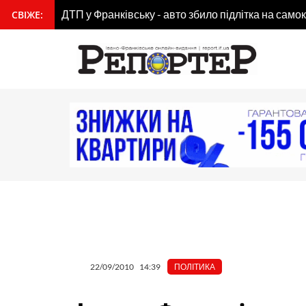
Перейти
ДТП у Франківську - авто збило підлітка на самок
СВІЖЕ:
вмісту
до
вмісту
22/09/2010
14:39
ПОЛІТИКА