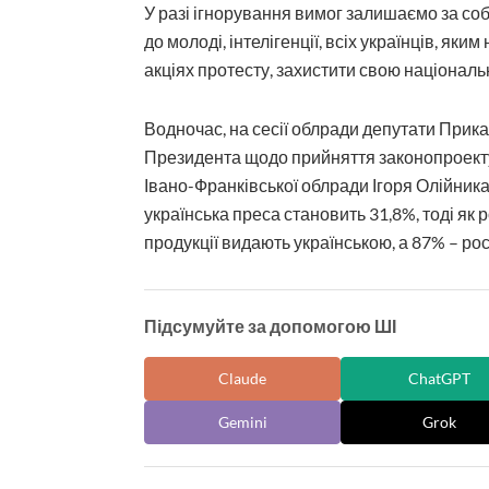
У разі ігнорування вимог залишаємо за со
до молоді, інтелігенції, всіх українців, як
акціях протесту, захистити свою національ
Водночас, на сесії облради депутати При
Президента щодо прийняття законопроекту 
Івано-Франківської облради Ігоря Олійника
українська преса становить 31,8%, тоді як 
продукції видають українською, а 87% – ро
Підсумуйте за допомогою ШІ
Claude
ChatGPT
Gemini
Grok