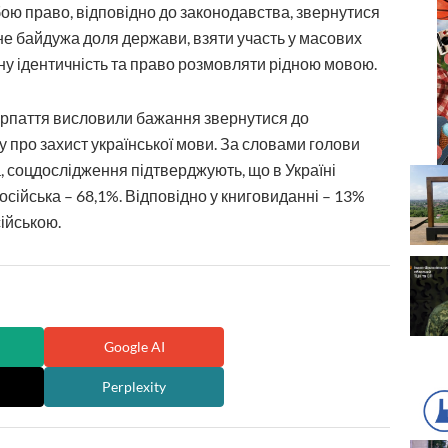
бою право, відповідно до законодавства, звернутися
им не байдужа доля держави, взяти участь у масових
ну ідентичність та право розмовляти рідною мовою.
карпаття висловили бажання звернутися до
про захист української мови. За словами голови
, соцдослідження підтверджують, що в Україні
російська – 68,1%. Відповідно у книговиданні – 13%
сійською.
Google AI
Perplexity