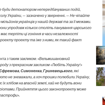
е буди детонатором непередбачуваних подій,
олу України
, — зазначено у зверненні. —
Не чіпайте
мільйонів українців у нашій державі та за її межами.
рони упродовж кількох століть панування царського
 має терпіти ці гоніння в часи незалежності
роекту проекту та іже з ними, як такий факт
та з таким закликом: «
Вельмишановний
ароду з прекрасним закликом «Любіть Україну!»
Єфремова
,
Симоненка
,
Гриневецького
, які
юто не зневажали, а хоч трошки полюбили Україну,
 їх хлібом на власній землі, хай не будуть вони
тріотами. Прийняття цього законопроекту може
атастрофи
».