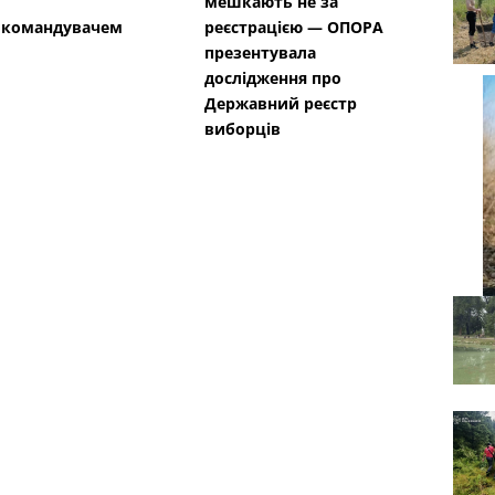
мешкають не за
окомандувачем
реєстрацією — ОПОРА
презентувала
дослідження про
Державний реєстр
виборців