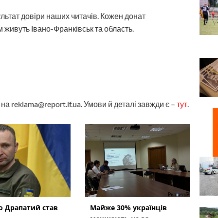
ультат довіри наших читачів. Кожен донат
 живуть Івано-Франківськ та область.
а reklama@report.if.ua. Умови й деталі завжди є –
тут
.
 Драпатий став
Майже 30% українців