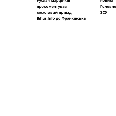
Руслан Марцінків
новим
прокоментував
Головн
можливий приїзд
ЗСУ
Bihus.Info до Франківська