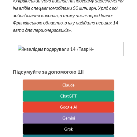
«
Український уряд виділив на програму забезпечення
інвалідів спецавтомобілями 50 млн. грн. Уряд свої
зобов’язання виконав, в тому числі перед Івано-
Франківською областю, в яку надійшло перших 14
авто для першочерговиків
».
Підсумуйте за допомогою ШІ
Claude
ChatGPT
Google AI
Gemini
Grok