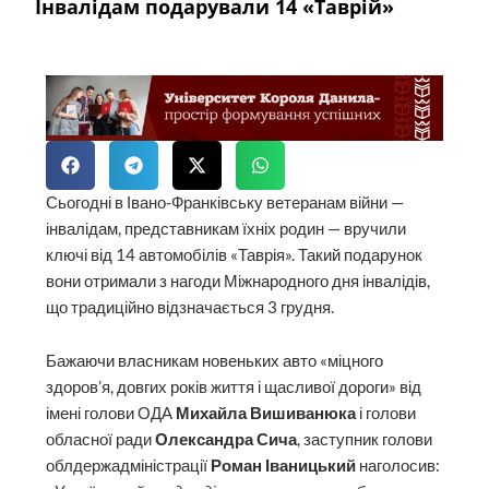
Інвалідам подарували 14 «Таврій»
Сьогодні в Івано-Франківську ветеранам війни —
інвалідам, представникам їхніх родин — вручили
ключі від 14 автомобілів «Таврія». Такий подарунок
вони отримали
з нагоди Міжнародного дня інвалідів,
що традиційно відзначається 3 грудня.
Бажаючи власникам новеньких авто «міцного
здоров’я, довгих років життя і щасливої дороги» від
імені голови ОДА
Михайла Вишиванюка
і голови
обласної ради
Олександра Сича
, заступник голови
облдержадміністрації
Роман Іваницький
наголосив: