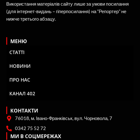
нижче третього абзацу.
МЕНЮ
СТАТТІ
НОВИНИ
ПРО НАС
КАНАЛ 402
КОНТАКТИ
76018, м. Івано-Франківськ, вул. Чорновола, 7
0342 75 52 72
МИ В СОЦМЕРЕЖАХ
F
X
I
Y
R
a
-
n
o
s
c
t
s
u
s