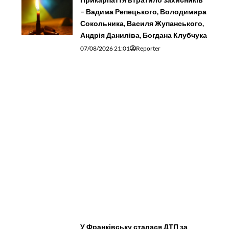
– Вадима Репецького, Володимира
Сокольника, Василя Жупанського,
Андрія Даниліва, Богдана Клубчука
07/08/2026 21:01
Reporter
У Франківську сталася ДТП за
участі двох мотоциклів та
пішохода
07/08/2026 20:13
Reporter
«Страх нікуди не подівся». Через 3