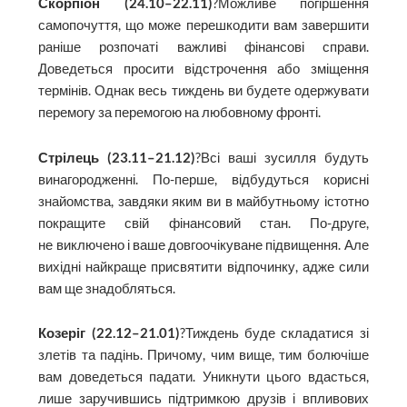
Скорпіон (24.10–22.11)
?Можливе погіршення
самопочуття, що може перешкодити вам завершити
раніше розпочаті важливі фінансові справи.
Доведеться просити відстрочення або зміщення
термінів. Однак весь тиждень ви будете одержувати
перемогу за перемогою на любовному фронті.
Стрілець (23.11–21.12)
?Всі ваші зусилля будуть
винагородженні. По-перше, відбудуться корисні
знайомства, завдяки яким ви в майбутньому істотно
покращите свій фінансовий стан. По-друге,
не виключено і ваше довгоочікуване підвищення. Але
вихідні найкраще присвятити відпочинку, адже сили
вам ще знадобляться.
Козеріг (22.12–21.01)
?Тиждень буде складатися зі
злетів та падінь. Причому, чим вище, тим болючіше
вам доведеться падати. Уникнути цього вдасться,
лише заручившись підтримкою друзів і впливових