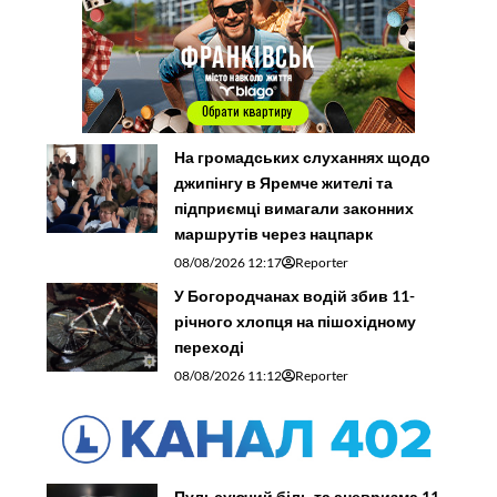
На громадських слуханнях щодо
джипінгу в Яремче житeлі та
підприємці вимагали законних
маршрутів через нацпарк
08/08/2026 12:17
Reporter
У Богородчанах водій збив 11-
річного хлопця на пішохідному
переході
08/08/2026 11:12
Reporter
Пульсуючий біль та аневризма 11