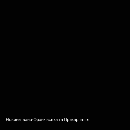
Новини Івано-Франківська та Прикарпаття
Використання матеріалів сайту лише за умови посилання
(для інтернет-видань – гіперпосилання) на “Репортер” не