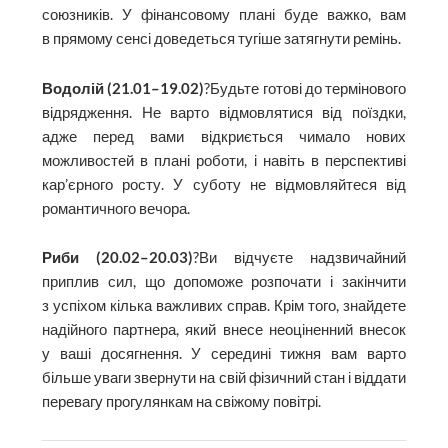
союзників. У фінансовому плані буде важко, вам
в прямому сенсі доведеться тугіше затягнути ремінь.
Водолій (21.01–19.02)
?Будьте готові до термінового
відрядження. Не варто відмовлятися від поїздки,
адже перед вами відкриється чимало нових
можливостей в плані роботи, і навіть в перспективі
кар’єрного росту. У суботу не відмовляйтеся від
романтичного вечора.
Риби (20.02–20.03)
?Ви відчуєте надзвичайний
приплив сил, що допоможе розпочати і закінчити
з успіхом кілька важливих справ. Крім того, знайдете
надійного партнера, який внесе неоціненний внесок
у ваші досягнення. У середині тижня вам варто
більше уваги звернути на свій фізичний стан і віддати
перевагу прогулянкам на свіжому повітрі.