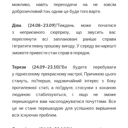
можливо, навіть переходячи на не зовсім
доброзичливий тон, однак це буде того варте.
Діва (24.08–23.09)
?Тиждень може початися
з неприємного сюрпризу, що змусить вас
переглянути всі заплановані раніше справи
і втратити певну грошову вигоду. У середу ви нарешті
зможете привести стан справ в порядок.
Терези (24.09–23.10)
?Ви будете перебувати
у піднесеному прекрасному настрої. Причиною цього
стануть, по?перше, надзвичайний інтерес з боку
протилежної статі, а по?друге, стосунки з коханою
людиною стабілізуються, і ніщо не зможе
перешкодити вам насолоджуватися почуттями. Все
це не стане перешкодою для успішного вирішення
всіх існуючих проблем.