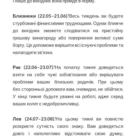
і лише до вихідних вона прийде в норму.
Близнюки (22.05–21.06)
?Весь тиждень ви будете
стурбовані фінансовими труднощами. Однак ближче
до вихідних зможете сподіватися на пристойну
грошову винагороду або повернення великої суми
боргу. Це допоможе вирішити всі існуючі проблеми та
налагодити зв’язки.
Рак (22.06–23.07)
?На початку тижня доведеться
взяти на себе чужі зобов’язання або вирішувати
проблеми ваших близьких родичів. При цьому
без сторонньої допомоги вам, очевидно, не обійтися.
У кінці тижня будьте уважні на роботі, адже серед
ваших колег є недоброзичливці.
Лев (24.07–23.08)
?На цьому тижні ви повністю
розкриєте сутність свого знаку. Вам доведеться
довго і наполегливо відстоювати свою думку,