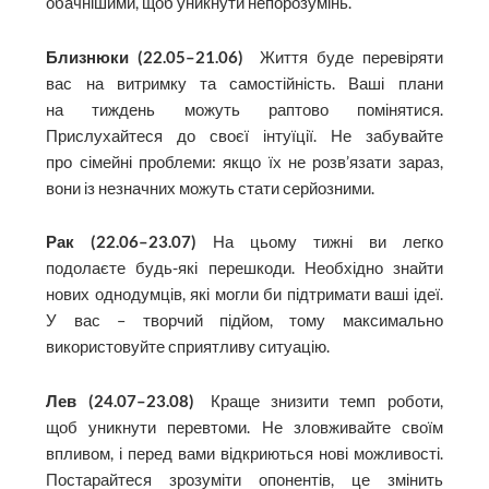
обачнішими, щоб уникнути непорозумінь.
Близнюки (22.05–21.06)
Життя буде перевіряти
вас на витримку та самостійність. Ваші плани
на тиждень можуть раптово помінятися.
Прислухайтеся до своєї інтуїції. Не забувайте
про сімейні проблеми: якщо їх не розв’язати зараз,
вони із незначних можуть стати серйозними.
Рак (22.06–23.07)
На цьому тижні ви легко
подолаєте будь-які перешкоди. Необхідно знайти
нових однодумців, які могли би підтримати ваші ідеї.
У вас – творчий підйом, тому максимально
використовуйте сприятливу ситуацію.
Лев (24.07–23.08)
Краще знизити темп роботи,
щоб уникнути перевтоми. Не зловживайте своїм
впливом, і перед вами відкриються нові можливості.
Постарайтеся зрозуміти опонентів, це змінить