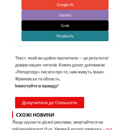
Google AI
Gemini
Grok
Perplexity
Текст, який ви щойно прочитали — це результат
довіри наших читачів. Кожен донат допомагає
«Репортеру» писати про те, чим живуть Івано-
Франківськ та область.
Інвестуйте в правду!
Долучитися до Спільноти
СХОЖІ НОВИНИ
Якщо шукаєте дієвої реклами, звертайтеся на
reklama@report.if.ua. Умови й деталі завжди є –
тут
.