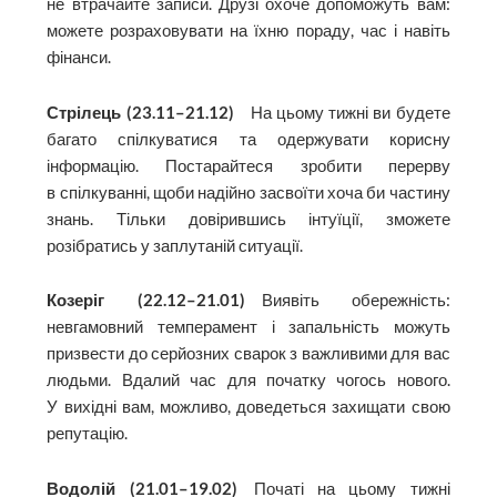
не втрачайте записи. Друзі охоче допоможуть вам:
можете розраховувати на їхню пораду, час і навіть
фінанси.
Стрілець (23.11–21.12)
На цьому тижні ви будете
багато спілкуватися та одержувати корисну
інформацію. Постарайтеся зробити перерву
в спілкуванні, щоби надійно засвоїти хоча би частину
знань. Тільки довірившись інтуїції, зможете
розібратись у заплутаній ситуації.
Козеріг (22.12–21.01)
Виявіть обережність:
невгамовний темперамент і запальність можуть
призвести до серйозних сварок з важливими для вас
людьми. Вдалий час для початку чогось нового.
У вихідні вам, можливо, доведеться захищати свою
репутацію.
Водолій (21.01–19.02)
Початі на цьому тижні