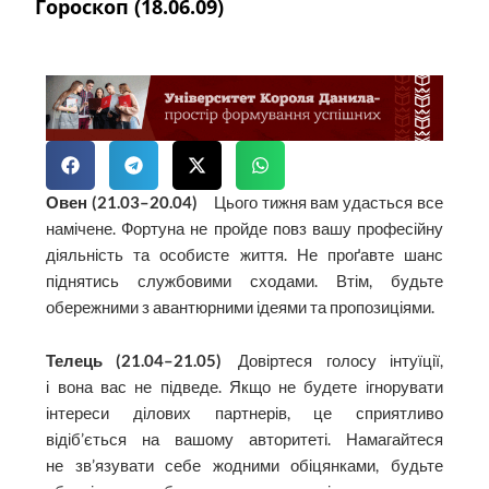
Гороскоп (18.06.09)
Овен (21.03–20.04)
Цього тижня вам удасться все
намічене. Фортуна не пройде повз вашу професійну
діяльність та особисте життя. Не проґавте шанс
піднятись службовими сходами. Втім, будьте
обережними з авантюрними ідеями та пропозиціями.
Телець (21.04–21.05)
Довіртеся голосу інтуїції,
і вона вас не підведе. Якщо не будете ігнорувати
інтереси ділових партнерів, це сприятливо
відіб’ється на вашому авторитеті. Намагайтеся
не зв’язувати себе жодними обіцянками, будьте