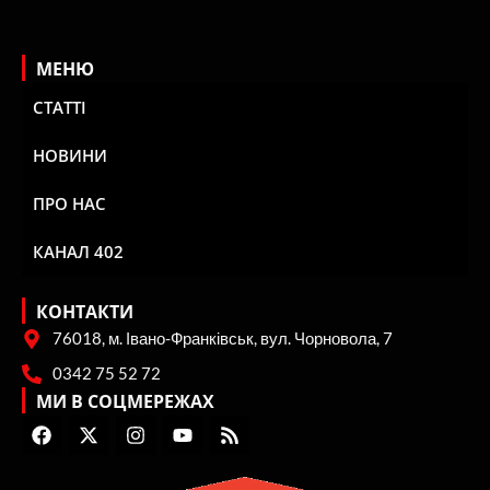
МЕНЮ
СТАТТІ
НОВИНИ
ПРО НАС
КАНАЛ 402
КОНТАКТИ
76018, м. Івано-Франківськ, вул. Чорновола, 7
0342 75 52 72
МИ В СОЦМЕРЕЖАХ
F
X
I
Y
R
a
-
n
o
s
c
t
s
u
s
e
w
t
t