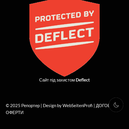
b
i
a
u
o
t
g
b
o
t
r
e
k
e
a
r
m
Сайт під захистом
Deflect
© 2025 Репортер | Design by WebSeitenProfi |
ДОГОВІР
ОФЕРТИ