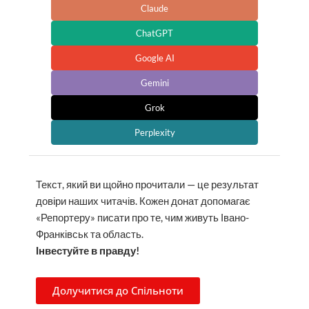
Claude
ChatGPT
Google AI
Gemini
Grok
Perplexity
Текст, який ви щойно прочитали — це результат
довіри наших читачів. Кожен донат допомагає
«Репортеру» писати про те, чим живуть Івано-
Франківськ та область.
Інвестуйте в правду!
Долучитися до Спільноти