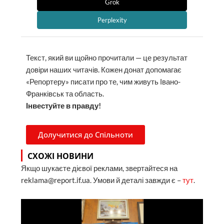
Grok
Perplexity
Текст, який ви щойно прочитали — це результат
довіри наших читачів. Кожен донат допомагає
«Репортеру» писати про те, чим живуть Івано-
Франківськ та область.
Інвестуйте в правду!
Долучитися до Спільноти
СХОЖІ НОВИНИ
Якщо шукаєте дієвої реклами, звертайтеся на
reklama@report.if.ua. Умови й деталі завжди є –
тут
.