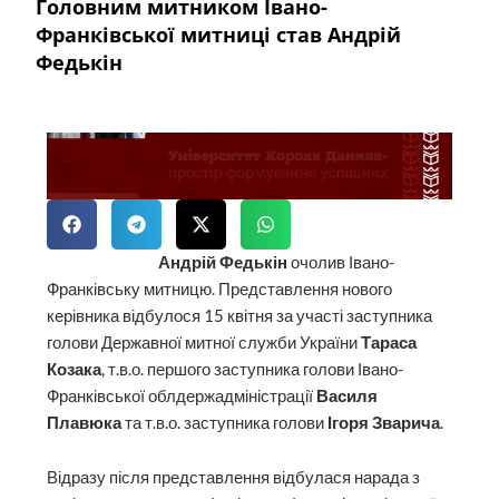
Головним митником Івано-
Франківської митниці став Андрій
Федькін
Андрій Федькін
очолив Івано-
Франківську митницю. Представлення нового
керівника відбулося 15 квітня за участі заступника
голови Державної митної служби України
Тараса
Козака
, т.в.о. першого заступника голови Івано-
Франківської облдержадміністрації
Василя
Плавюка
та т.в.о. заступника голови
Ігоря Зварича
.
Відразу після представлення відбулася нарада з