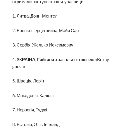
отримали наступні країни-учасниці:
1. Литва, Донні Монтел
2. Боснія і Герцеговина, Майя Сар
3. Сербія, Желько Йоксимович
4.
УКРАЇНА, Гайтана
з запальною піснею «Be my
guest»
5. Швеція, Лорін
6. Македонія, Каліопі
7. Норвегія, Туджі
8. Естонія, Отт Лепланд