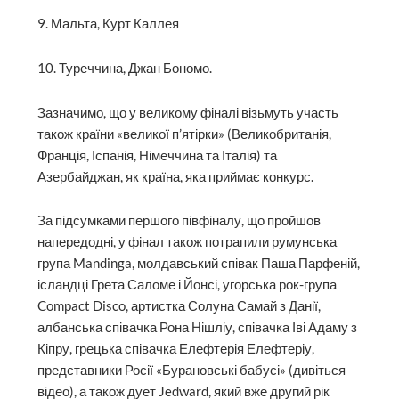
9. Мальта, Курт Каллея
10. Туреччина, Джан Бономо.
Зазначимо, що у великому фіналі візьмуть участь
також країни «великої п’ятірки» (Великобританія,
Франція, Іспанія, Німеччина та Італія) та
Азербайджан, як країна, яка приймає конкурс.
За підсумками першого півфіналу, що пройшов
напередодні, у фінал також потрапили румунська
група Mandinga, молдавський співак Паша Парфеній,
ісландці Грета Саломе і Йонсі, угорська рок-група
Compact Disco, артистка Солуна Самай з Данії,
албанська співачка Рона Нішліу, співачка Іві Адаму з
Кіпру, грецька співачка Елефтерія Елефтеріу,
представники Росії «Бурановські бабусі» (дивіться
відео), а також дует Jedward, який вже другий рік