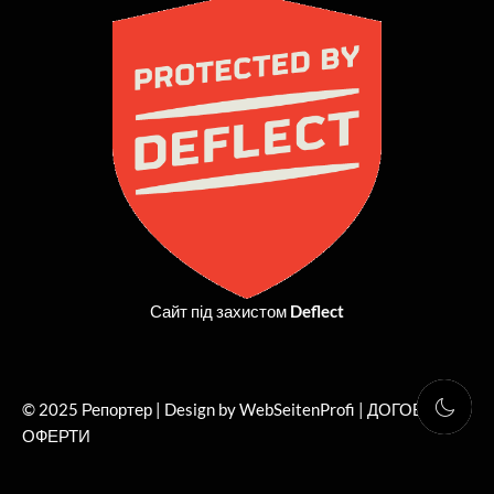
b
i
a
u
o
t
g
b
o
t
r
e
k
e
a
r
m
Сайт під захистом
Deflect
© 2025 Репортер | Design by WebSeitenProfi |
ДОГОВІР
ОФЕРТИ