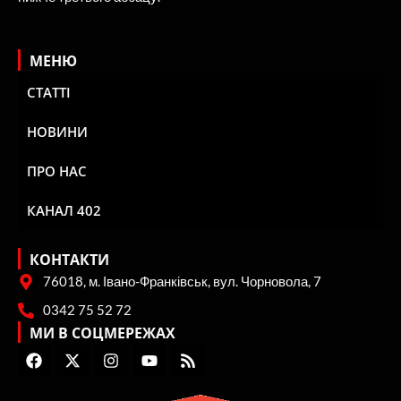
МЕНЮ
СТАТТІ
НОВИНИ
ПРО НАС
КАНАЛ 402
КОНТАКТИ
76018, м. Івано-Франківськ, вул. Чорновола, 7
0342 75 52 72
МИ В СОЦМЕРЕЖАХ
F
X
I
Y
R
a
-
n
o
s
c
t
s
u
s
e
w
t
t