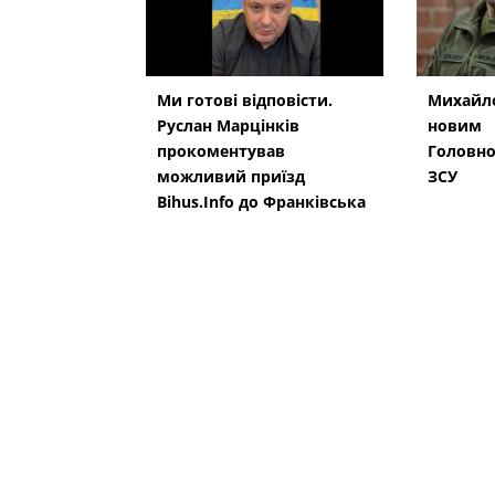
Ми готові відповісти.
Михайло
Руслан Марцінків
новим
прокоментував
Головн
можливий приїзд
ЗСУ
Bihus.Info до Франківська