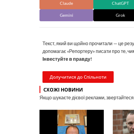
Claude
ChatGPT
Gemini
Grok
Текст, який ви щойно прочитали — це рез
допомагає «Репортеру» писати про те, чим
Інвестуйте в правду!
Долучитися до Спільноти
СХОЖІ НОВИНИ
Якщо шукаєте дієвої реклами, звертайтеся н