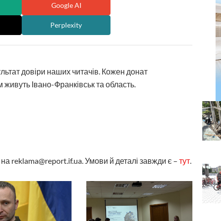
Google AI
Perplexity
ультат довіри наших читачів. Кожен донат
 живуть Івано-Франківськ та область.
а reklama@report.if.ua. Умови й деталі завжди є –
тут
.