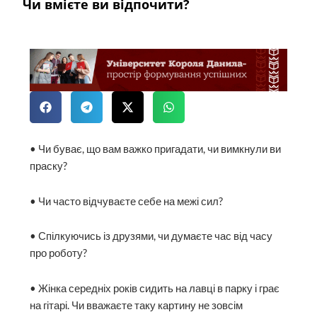
Чи вмієте ви відпочити?
• Чи буває, що вам важко пригадати, чи вимкнули ви
праску?
• Чи часто відчуваєте себе на межі сил?
• Спілкуючись із друзями, чи думаєте час від часу
про роботу?
• Жінка середніх років сидить на лавці в парку і грає
на гітарі. Чи вважаєте таку картину не зовсім