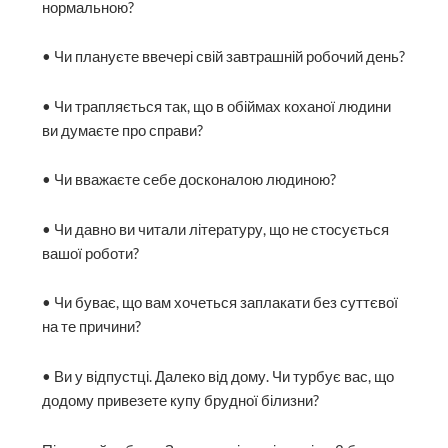
нормальною?
• Чи плануєте ввечері свій завтрашній робочий день?
• Чи трапляється так, що в обіймах коханої людини
ви думаєте про справи?
• Чи вважаєте себе досконалою людиною?
• Чи давно ви читали літературу, що не стосується
вашої роботи?
• Чи буває, що вам хочеться заплакати без суттєвої
на те причини?
• Ви у відпустці. Далеко від дому. Чи турбує вас, що
додому привезете купу брудної білизни?