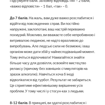
Підсумуйте бали. За кожну відповідь «ні» – 2 бали,
«важко відповісти» – 1 бал, «так» – 0.
До 7 балів.
На жаль, вам дуже важко розслабитися і
відійти від повсякденних справ. Ви постійно
напружені, заклопотані, ваш настрій переважно
похмурий. Можливо, ви вважаєте себе непробивною і
витривалою людиною, не надто вразливою до
випробувань. Але людські сили не безмежні, і ваш
організм може дати збій у найнесподіваніший момент.
Тому вчіться відпочивати! Намагайтеся знайти
більше часу для дозвілля, освоюйте мистецтво
релаксу (причому без зовнішніх стимуляторів на
зразок алкоголю). Навчіться хоча б іноді
відволікатися від турбот. Результат не забариться.
Це сприятиме ефективнішому вирішенню усіх
проблем. У тому числі і у стосун-ках з людьми.
8‑12 балів.
В принципі, ви здатні розслабитися і