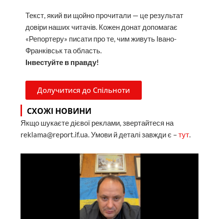
Текст, який ви щойно прочитали — це результат
довіри наших читачів. Кожен донат допомагає
«Репортеру» писати про те, чим живуть Івано-
Франківськ та область.
Інвестуйте в правду!
Долучитися до Спільноти
СХОЖІ НОВИНИ
Якщо шукаєте дієвої реклами, звертайтеся на
reklama@report.if.ua. Умови й деталі завжди є –
тут
.