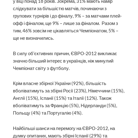
у віці понад 18 років. Зокрема, 31% мають намір
слідкувати за більшістю матчів, починаючи з
групових турнірів і до фіналу, 9% – за матчами плей-
офф і фіналом, ще 9% – лише за фіналом. Разом з
тим, 46% зовсім не цікавляться Чемпіонатом, 5% –
ще не визначились.
В силу об’єктивних причин, ЄВРО-2012 викликає
значно більший інтерес в українців, ніж минулий
Чемпіонат світу з футболу.
Крім власне збірної України (92%), більшість
вболіватимуть за збірні Росії (23%), Німеччини (15%),
Англії (15%), Іспанії (15%) та Італії (12%). Також
вболіватимуть за Францію (5%), Нідерланди (5%),
Польщу (4%) та Португалію (4%).
Найбільші шанси на перемогу на ЄВРО-2012, на
думку опитаних, мають збірні Іспанії (29%) та