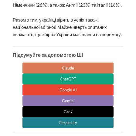
Німеччини (26%), а також Англії (23%) та Італії (16%).
Разом з тим, українці вірять в успіх також і
національної збірної! Майже чверть опитаних
вважають, що збірна України має шанси на перемогу.
Підсумуйте за допомогою ШІ
Claude
ChatGPT
Google AI
Gemini
Grok
Perplexity