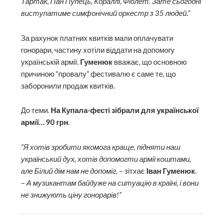
Тартак, Пан Пупець, Кораллі, Фіолет. Зате сьогодні
виступатиме симфонічний оркестр з 35 людей.”
За рахунок платних квитків мали оплачувати
гонорари, частину хотіли віддати на допомогу
українській армії.
Гуменюк
вважає, що основною
причиною “провалу” фестивалю є саме те, що
заборонили продаж квитків.
До теми.
На Купала-фесті зібрали для української
армії… 90 грн
.
“Я хотів зробити якомога краще, підняти наш
український дух, хотів допомогти армії коштами,
але Білий дім нам не допоміг,
– зітхає
Іван Гуменюк
.
–
А музикантам байдуже на ситуацію в країні, і вони
не знижують ціну гонорарів!”