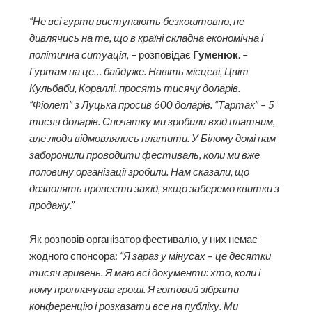
“Не всі гурти виступають безкоштовно, не
дивлячись на те, що в країні складна економічна і
політична ситуація,
– розповідає
Гуменюк
. –
Гуртам на це… байдуже. Навіть місцеві, Цвіт
Кульбаби, Кораллі, просять тисячу доларів.
“Фіолет” з Луцька просив 600 доларів. “Тартак” – 5
тисяч доларів. Спочатку ми зробили вхід платним,
але люди відмовлялись платити. У Білому домі нам
заборонили проводити фестиваль, коли ми вже
половину організації зробили. Нам сказали, що
дозволять провести захід, якщо заберемо квитки з
продажу.”
Як розповів організатор фестивалю, у них немає
жодного спонсора:
“Я зараз у мінусах – це десятки
тисяч гривень. Я маю всі документи: хто, коли і
кому проплачував гроші. Я готовий зібрати
конференцію і розказати все на публіку. Ми