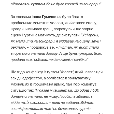
відмовляли гуртам, бо не було грошей на гонорари.”
За словами
Івана Гуменюка
, було багато
проблемних моментів: чоловік, який ставив сцену,
щогодини вимагав гроші, погрожуючи, що згорне
сцену і гурти не матимуть, де виступати.
“Усі гроші,
які мали йти на гонорари, я віддавав на сцену, звук і
рекламу,
– продовжує він. –
Гуртам, які виступали
вчора, ми оплатили дорогу. А ще була ярмарка. Вони
продали все і поїхали, не дали мені ні копійки.”
Що ж до конфлікту із гуртом “Фіолет”, який назвав цей
захід недофестом, а оргнізаторів звинуватив у
махінаціях із грошима на армію, пан
Ігор
коментує
ситуацію так:
“Я сазав музикантам, що одразу 600
доларів оплатити не можу. Пообіцяв зібрати і
віддати. Їх оголосили – вони не вийшли. Відтак,
гості фестивалю так і не дочекались гуртів