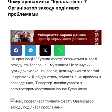
Чому провалився “Купала-фест”?
Організатор заходу поділився
проблемами
На організацію “Купала-фесту” скаржаться як гості
заходу, так і запрошені музиканти. Не всі музичні
гурти дочекались гонорарів, деякі музиканти взагалі
не приїхали. Щоб дізнатись, звідки стільки проблем із
проведенням, “Репортер” поспілкувався із
організатором фестивалю Іваном Гуменюком.