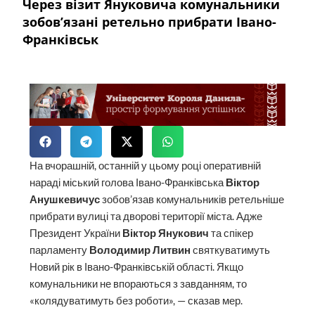
Через візит Януковича комунальники
зобов’язані ретельно прибрати Івано-
Франківськ
На вчорашній, останній у цьому році оперативній
нараді міський голова Івано-Франківська
Віктор
Анушкевичус
зобов’язав комунальників ретельніше
прибрати вулиці та дворові території міста. Адже
Президент України
Віктор Янукович
та спікер
парламенту
Володимир Литвин
святкуватимуть
Новий рік в Івано-Франківській області. Якщо
комунальники не впораються з завданням, то
«колядуватимуть без роботи», — сказав мер.