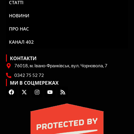
СТАТТІ
НОВИНИ
ПРО НАС
КАНАЛ 402
КОНТАКТИ
76018, м. Івано-Франківськ, вул. Чорновола, 7
0342 75 52 72
МИ В СОЦМЕРЕЖАХ
F
X
I
Y
R
a
-
n
o
s
c
t
s
u
s
e
w
t
t
b
i
a
u
o
t
g
b
o
t
r
e
k
e
a
r
m