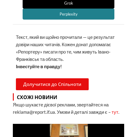
Grok
Perplexity
Текст, який ви щойно прочитали — це результат
довіри наших читачів. Кожен донат допомагає
«Репортеру» писати про те, чим живуть Івано-
Франківськ та область.
Інвестуйте в правду!
Долучитися до Спільноти
СХОЖІ НОВИНИ
Якщо шукаєте дієвої реклами, звертайтеся на
reklama@report.if.ua. Умови й деталі завжди є –
тут
.