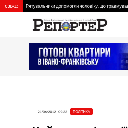
Перейти
Рятувальники допомогли чоловіку, що травмував
СВІЖЕ:
вмісту
до
вмісту
21/06/2012
09:22
ПОЛІТИКА