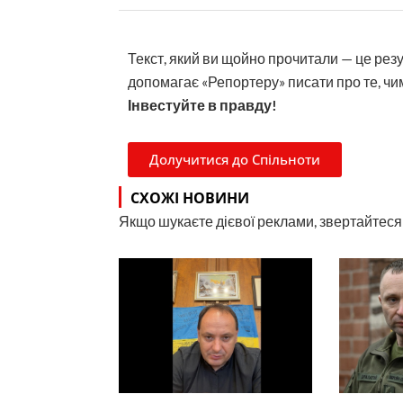
Текст, який ви щойно прочитали — це рез
допомагає «Репортеру» писати про те, чим
Інвестуйте в правду!
Долучитися до Спільноти
СХОЖІ НОВИНИ
Якщо шукаєте дієвої реклами, звертайтеся н