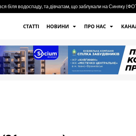
ся біля водоспаду, та дівчатам, що заблукали на Синяку (ФО
СТАТТІ
НОВИНИ
ПРО НАС
КАНАЛ