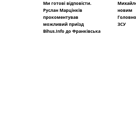
Ми готові відповісти.
Михайло
Руслан Марцінків
новим
прокоментував
Головн
можливий приїзд
ЗСУ
Bihus.Info до Франківська