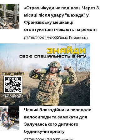
«Страх нікуди не подівся». Через 3
місяці після удару "шахеда" у
Франківську мешканці
оговтуються і чекають на ремонт
07/08/2026 19:09
Ольга Романська
Чеські благодійники передали
велосипеди та самокати для
Залучанського дитячого
будинку-інтернату
07/08/2026 17:52
Reporter