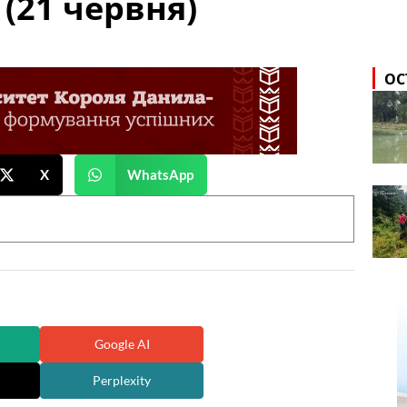
 (21 червня)
ОС
X
WhatsApp
Google AI
Perplexity