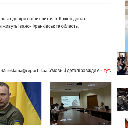
ультат довіри наших читачів. Кожен донат
 живуть Івано-Франківськ та область.
а reklama@report.if.ua. Умови й деталі завжди є –
тут
.