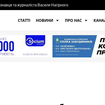
єзнавця та журналіста Василя Нагірного
СТАТТІ
НОВИНИ
ПРО НАС
КАНАЛ