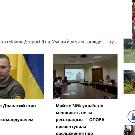
а reklama@report.if.ua. Умови й деталі завжди є –
тут
.
 Драпатий став
Майже 30% українців
мешкають не за
окомандувачем
реєстрацією — ОПОРА
презентувала
дослідження про