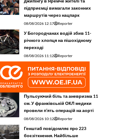
джипінгу в Яремче житeлі та
підприємці вимагали законних
маршрутів через нацпарк
08/08/2026 12:17
Reporter
У Богородчанах водій збив 11-
річного хлопця на пішохідному
переході
08/08/2026 11:12
Reporter
Пульсуючий біль та аневризма 11
см. У франківській ОКЛ медики
провели п’ять операцій на аорті
08/08/2026 10:12
Reporter
Генштаб повідомляє про 223
боєзіткнення. Найбільше