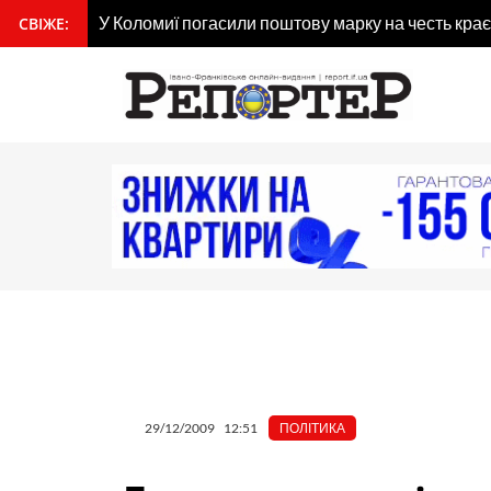
Перейти
У Коломиї погасили поштову марку на честь кра
СВІЖЕ:
вмісту
до
вмісту
29/12/2009
12:51
ПОЛІТИКА