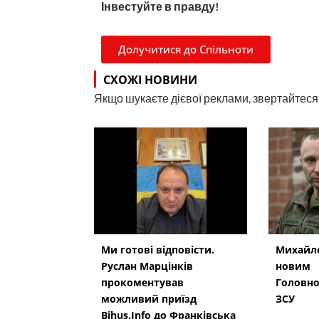
Інвестуйте в правду!
Долучитися до Спільноти
СХОЖІ НОВИНИ
Якщо шукаєте дієвої реклами, звертайтеся н
Ми готові відповісти.
Михайло
Руслан Марцінків
новим
прокоментував
Головн
можливий приїзд
ЗСУ
Bihus.Info до Франківська