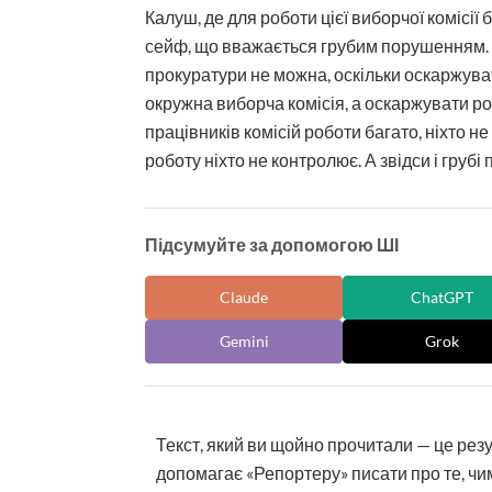
Калуш, де для роботи цієї виборчої комісії
сейф, що вважається грубим порушенням. Ал
прокуратури не можна, оскільки оскаржуват
окружна виборча комісія, а оскаржувати ро
працівників комісій роботи багато, ніхто не
роботу ніхто не контролює. А звідси і груб
Підсумуйте за допомогою ШІ
Claude
ChatGPT
Gemini
Grok
Текст, який ви щойно прочитали — це рез
допомагає «Репортеру» писати про те, чим