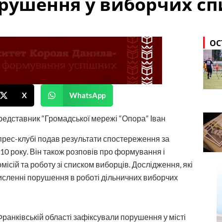
орушення у виборчих сп
ОС
X
WhatsApp
едставник “Громадської мережі “Опора” Іван
прес-клубі подав результати спостереження за
10 року. Він також розповів про формування і
ісій та роботу зі списком виборців. Дослідження, які
исленні порушення в роботі дільничних виборчих
Франківській області зафіксували порушення у місті