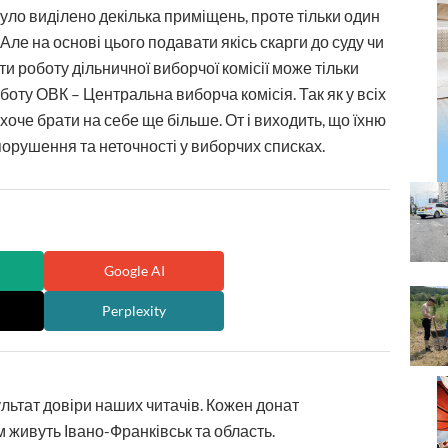
 було виділено декілька приміщень, проте тільки один
е на основі цього подавати якісь скарги до суду чи
и роботу дільничної виборчої комісії може тільки
боту ОВК – Центральна виборча комісія. Так як у всіх
 хоче брати на себе ще більше. От і виходить, що їхню
і порушення та неточності у виборчих списках.
Google AI
Perplexity
ультат довіри наших читачів. Кожен донат
 живуть Івано-Франківськ та область.