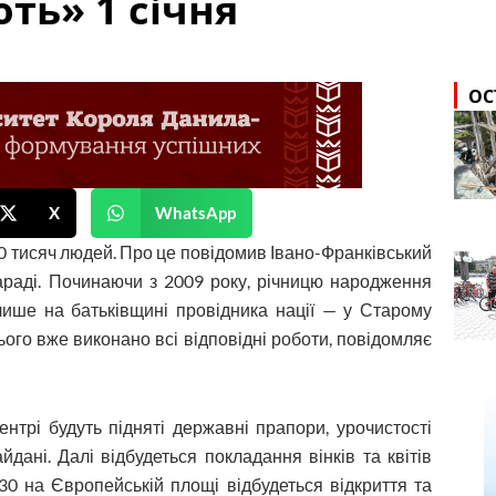
ть» 1 січня
ОС
X
WhatsApp
10 тисяч людей. Про це повідомив Івано-Франківський
араді. Починаючи з 2009 року, річницю народження
ише на батьківщині провідника нації — у Старому
цього вже виконано всі відповідні роботи, повідомляє
нтрі будуть підняті державні прапори, урочистості
дані. Далі відбудеться покладання вінків та квітів
30 на Європейській площі відбудеться відкриття та