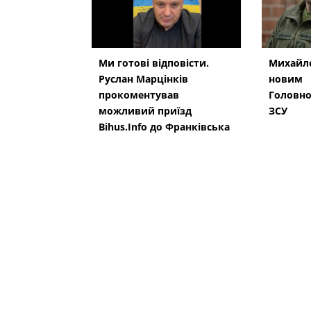
Ми готові відповісти.
Михайло
Руслан Марцінків
новим
прокоментував
Головн
можливий приїзд
ЗСУ
Bihus.Info до Франківська