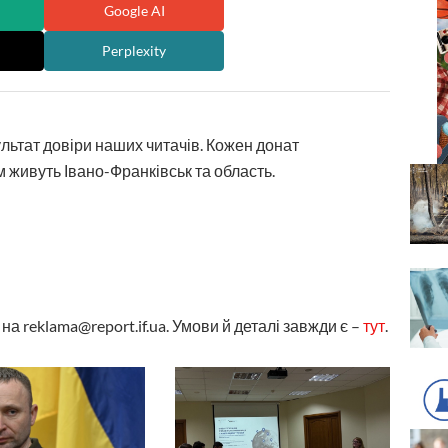
Google AI
Perplexity
ультат довіри наших читачів. Кожен донат
 живуть Івано-Франківськ та область.
а reklama@report.if.ua. Умови й деталі завжди є –
тут
.