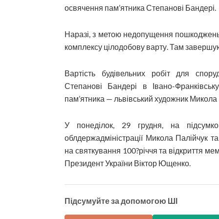
освячення пам’ятника Степанові Бандері.
Наразі, з метою недопущення пошкоджень
комплексу цілодобову варту. Там завершую
Вартість будівельних робіт для спор
Степанові Бандері в Івано-Франківськ
пам’ятника — львівський художник Микола 
У понеділок, 29 грудня, на підсумк
облдержадміністрації Микола Палійчук та
на святкування 100?річчя та відкриття м
Президент України Віктор Ющенко.
Підсумуйте за допомогою ШІ