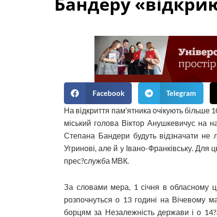
Бандеру «відкрию
Facebook
Telegram
На відкриття пам’ятника очікують більше 
міський голова Віктор Анушкевичус на н
Степана Бандери будуть відзначати не л
Угринові, але й у Івано-Франківську. Для 
прес?служба МВК.
За словами мера, 1 січня в обласному це
розпочнуться о 13 годині на Вічевому май
борцям за Незалежність держави і о 14?