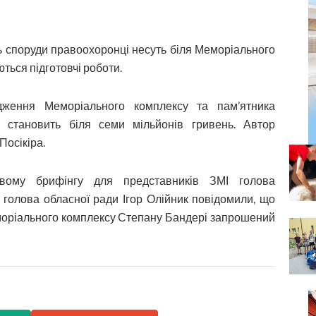
 споруди правоохоронці несуть біля Меморіального
ться підготовчі роботи.
удження Меморіального комплексу та пам’ятника
у становить біля семи мільйонів гривень. Автор
Посікіра.
овому брифінгу для представників ЗМІ голова
 голова обласної ради Ігор Олійник повідомили, що
еморіального комплексу Степану Бандері запрошений