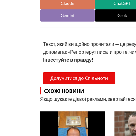
Claude
ChatGPT
Gemini
Grok
Текст, який ви щойно прочитали — це рез
допомагає «Репортеру» писати про те, чим
Інвестуйте в правду!
Долучитися до Спільноти
СХОЖІ НОВИНИ
Якщо шукаєте дієвої реклами, звертайтеся н