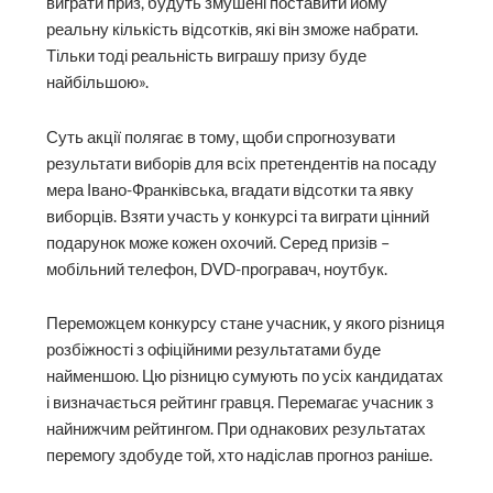
виграти приз, будуть змушені поставити йому
реальну кількість відсотків, які він зможе набрати.
Тільки тоді реальність виграшу призу буде
найбільшою».
Суть акції полягає в тому, щоби спрогнозувати
результати виборів для всіх претендентів на посаду
мера Івано-Франківська, вгадати відсотки та явку
виборців. Взяти участь у конкурсі та виграти цінний
подарунок може кожен охочий. Серед призів –
мобільний телефон, DVD-програвач, ноутбук.
Переможцем конкурсу стане учасник, у якого різниця
розбіжності з офіційними результатами буде
найменшою. Цю різницю сумують по усіх кандидатах
і визначається рейтинг гравця. Перемагає учасник з
найнижчим рейтингом. При однакових результатах
перемогу здобуде той, хто надіслав прогноз раніше.