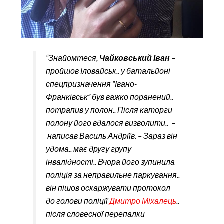
“Знайомтеся,
Чайковський Іван
–
пройшов Іловайськ.. у батальйоні
спецпризначення “Івано-
Франківськ” був важко поранений..
потрапив у полон.. Після каторги
полону його вдалося визволити.. –
написав Василь Андріїв. – Зараз він
удома.. має другу групу
інвалідності.. Вчора його зупинила
поліція за неправильне паркування..
він пішов оскаржувати протокол
до голови поліції
Дмитро Міхалець
..
після словесної перепалки