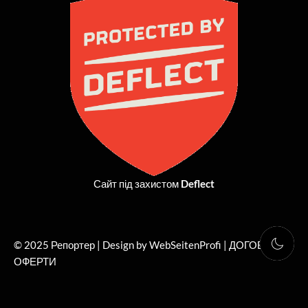
b
i
a
u
o
t
g
b
o
t
r
e
k
e
a
r
m
Сайт під захистом
Deflect
© 2025 Репортер | Design by WebSeitenProfi |
ДОГОВІР
ОФЕРТИ