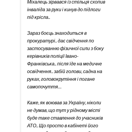
Міхалець зірвався із стільця схопив
інваліда за руки і кинув до підлоги
під крісла..
Зараз боєць знаходиться в
прокуратурі.. дає свідчення по
застосуванню фізичної сили з боку
керівників поліції Івано-
Франківська.. після їде на медичне
освідчення.. забій голови, садна на
руках, головокрутіння і погане
самопочуття…
Каже, як воював за Україну, ніколи
не думав, що тут у рідному місті
буде таке ставлення до учасників
АТО.. Що просто в кабінеті його