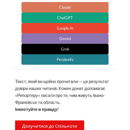
Claude
ChatGPT
Google AI
Gemini
Grok
Perplexity
Текст, який ви щойно прочитали — це результат
довіри наших читачів. Кожен донат допомагає
«Репортеру» писати про те, чим живуть Івано-
Франківськ та область.
Інвестуйте в правду!
Долучитися до Спільноти