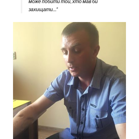
може побити той, хто мав би
захищати…”