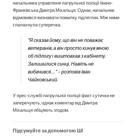
начальника управління патрульної поліції Івано-
Франківська Дмитра Міхальця. Однак, начальник
відмовився визнавати помилку підлеглих. Між ними
спалахнула суперечка.
“Я сказав йому, що він не поважає
ветеранів, а він просто кинув мною
об підлогу і виштовхав з кабінету.
Залишилися синці. Навіть не
вибачився… ” – розповів Іван
Чайковський.
У прес-службі патрульної поліції факт сутички не
заперечують, однак коментар від Дмитра
Міхальця обіцяють згодом.
Підсумуйте за допомогою ШІ