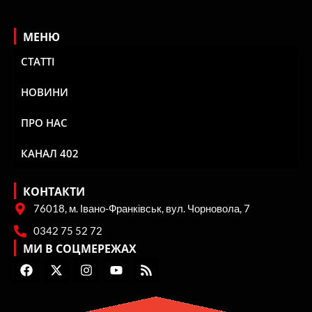
МЕНЮ
СТАТТІ
НОВИНИ
ПРО НАС
КАНАЛ 402
КОНТАКТИ
76018, м. Івано-Франківськ, вул. Чорновола, 7
0342 75 52 72
МИ В СОЦМЕРЕЖАХ
F
X
I
Y
R
a
-
n
o
s
c
t
s
u
s
e
w
t
t