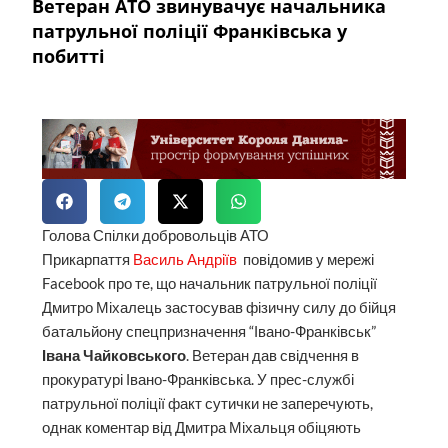
Ветеран АТО звинувачує начальника
патрульної поліції Франківська у
побитті
Голова Спілки добровольців АТО
Прикарпаття
Василь Андріїв
повідомив у мережі
Facebook про те, що начальник патрульної поліції
Дмитро Міхалець застосував фізичну силу до бійця
батальйону спецпризначення “Івано-Франківськ”
Івана Чайковського
. Ветеран дав свідчення в
прокуратурі Івано-Франківська. У прес-службі
патрульної поліції факт сутички не заперечують,
однак коментар від Дмитра Міхальця обіцяють