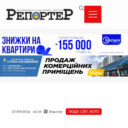
Перейти
вмісту
до
вмісту
07/09/2016
16:34
Reporter
ЛЮДИ
,
СВІТ
,
ФОТО