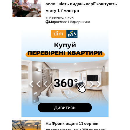
село: шість видань серії коштують
місту 1,7 млн грн
10/08/2026 19:25
Мирослава Надкернична
На Франківщині 11 серпня
прогнозують до +30° та грози