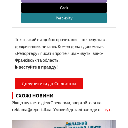
Grok
Perplexity
Текст, який ви щойно прочитали — це результат
довіри наших читачів. Кожен донат допомагає
«Репортеру» писати про те, чим живуть Івано-
Франківськ та область.
Інвестуйте в правду!
Долучитися до Спільноти
СХОЖІ НОВИНИ
Якщо шукаєте дієвої реклами, звертайтеся на
reklama@report.if.ua. Умови й деталі завжди є –
тут
.