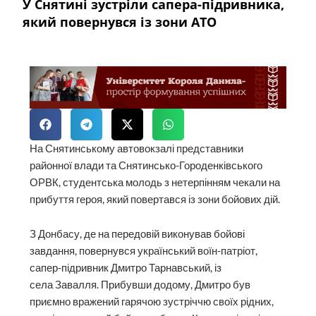
У Снятині зустріли сапера-підривника,
який повернувся із зони АТО
На Снятинському автовокзалі представники
районної влади та Снятинсько-Городенківського
ОРВК, студентська молодь з нетерпінням чекали на
прибуття героя, який повертався із зони бойових дій.
З Донбасу, де на передовій виконував бойові
завдання, повернувся український воїн-патріот,
сапер-підривник Дмитро Тарнавський, із
села Завалля. Прибувши додому, Дмитро був
приємно вражений гарячою зустріччю своїх рідних,