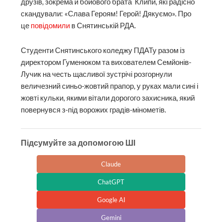
друзів, зокрема й бойового брата Клипи, які радісно
скандували: «Слава Героям! Герой! Дякуємо». Про
це
повідомили
в Снятинській РДА.
Студенти Снятинського коледжу ПДАТу разом із
директором Гуменюком та вихователем Семйонів-
Лучик на честь щасливої зустрічі розгорнули
величезний синьо-жовтий прапор, у руках мали сині і
жовті кульки, якими вітали дорогого захисника, який
повернувся з-під ворожих градів-мінометів.
Підсумуйте за допомогою ШІ
Claude
ChatGPT
Google AI
Gemini