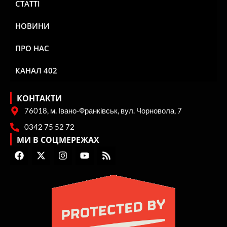
СТАТТІ
НОВИНИ
ПРО НАС
КАНАЛ 402
КОНТАКТИ
76018, м. Івано-Франківськ, вул. Чорновола, 7
0342 75 52 72
МИ В СОЦМЕРЕЖАХ
F
X
I
Y
R
a
-
n
o
s
c
t
s
u
s
e
w
t
t
b
i
a
u
o
t
g
b
o
t
r
e
k
e
a
r
m