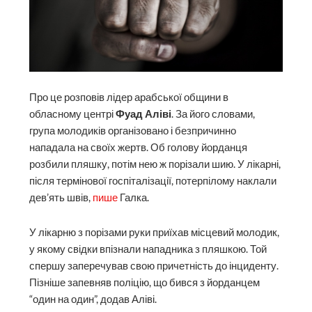
Про це розповів лідер арабської общини в
обласному центрі
Фуад Аліві
. За його словами,
група молодиків організовано і безпричинно
нападала на своїх жертв. Об голову йорданця
розбили пляшку, потім нею ж порізали шию. У лікарні,
після термінової госпіталізації, потерпілому наклали
дев’ять швів,
пише
Галка.
У лікарню з порізами руки приїхав місцевий молодик,
у якому свідки впізнали нападника з пляшкою. Той
спершу заперечував свою причетність до інциденту.
Пізніше запевняв поліцію, що бився з йорданцем
“один на один”, додав Аліві.