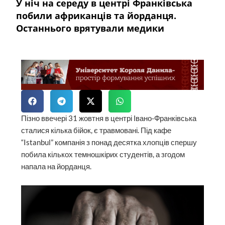
У ніч на середу в центрі Франківська
побили африканців та йорданця.
Останнього врятували медики
Пізно ввечері 31 жовтня в центрі Івано-Франківська
сталися кілька бійок, є травмовані. Під кафе
“Istanbul” компанія з понад десятка хлопців спершу
побила кількох темношкірих студентів, а згодом
напала на йорданця.