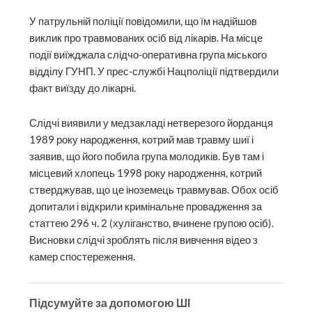
У патрульній поліції повідомили, що їм надійшов
виклик про травмованих осіб від лікарів. На місце
події виїжджала слідчо-оперативна група міського
відділу ГУНП. У прес-службі Нацполіції підтвердили
факт виїзду до лікарні.
Слідчі виявили у медзакладі нетверезого йорданця
1989 року народження, котрий мав травму шиї і
заявив, що його побила група молодиків. Був там і
місцевий хлопець 1998 року народження, котрий
стверджував, що це іноземець травмував. Обох осіб
допитали і відкрили кримінальне провадження за
статтею 296 ч. 2 (хуліганство, вчинене групою осіб).
Висновки слідчі зроблять після вивчення відео з
камер спостереження.
Підсумуйте за допомогою ШІ