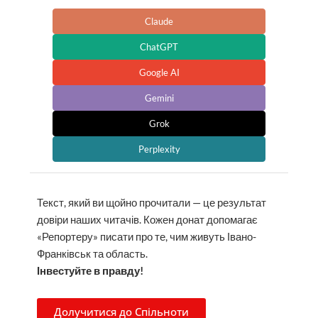
Claude
ChatGPT
Google AI
Gemini
Grok
Perplexity
Текст, який ви щойно прочитали — це результат
довіри наших читачів. Кожен донат допомагає
«Репортеру» писати про те, чим живуть Івано-
Франківськ та область.
Інвестуйте в правду!
Долучитися до Спільноти