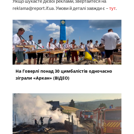
Якщо шукаєте дієвої реклами, звертайтеся на
reklama@report.if.ua. Умови й деталі завжди є –
тут
.
На Говерлі понад 30 цимбалістів одночасно
зіграли «Аркан» (ВІДЕО)