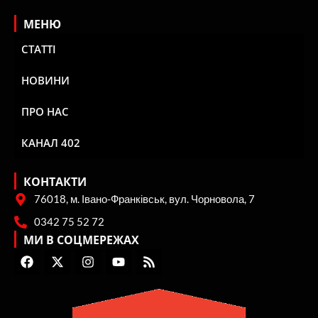
МЕНЮ
СТАТТІ
НОВИНИ
ПРО НАС
КАНАЛ 402
КОНТАКТИ
76018, м. Івано-Франківськ, вул. Чорновола, 7
0342 75 52 72
МИ В СОЦМЕРЕЖАХ
F
X
I
Y
R
a
-
n
o
s
c
t
s
u
s
e
w
t
t
b
i
a
u