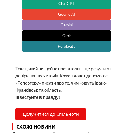
ChatGPT
Google AI
Gemini
Grok
Perplexity
Текст, який ви щойно прочитали — це результат
довіри наших читачів. Кожен донат допомагає
«Репортеру» писати про те, чим живуть Івано-
Франківськ та область.
Інвестуйте в правду!
Долучитися до Спільноти
СХОЖІ НОВИНИ