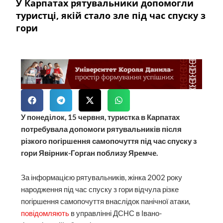
У Карпатах рятувальники допомогли
туристці, якій стало зле під час спуску з
гори
У понеділок, 15 червня, туристка в Карпатах
потребувала допомоги рятувальників після
різкого погіршення самопочуття під час спуску з
гори Явірник-Горган поблизу Яремче.
За інформацією рятувальників, жінка 2002 року
народження під час спуску з гори відчула різке
погіршення самопочуття внаслідок панічної атаки,
повідомляють
в управлінні ДСНС в Івано-