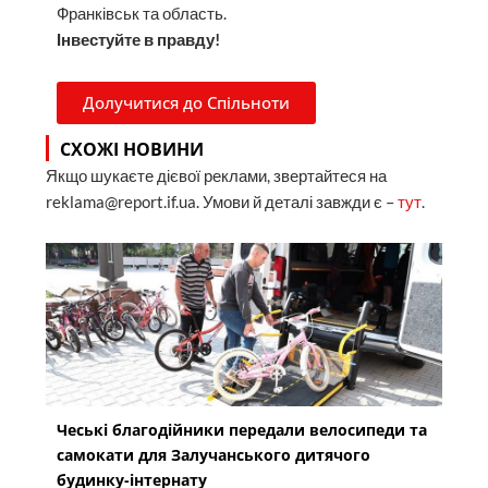
Франківськ та область.
Інвестуйте в правду!
Долучитися до Спільноти
СХОЖІ НОВИНИ
Якщо шукаєте дієвої реклами, звертайтеся на
reklama@report.if.ua. Умови й деталі завжди є –
тут
.
Чеські благодійники передали велосипеди та
самокати для Залучанського дитячого
будинку-інтернату