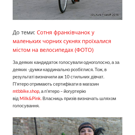
До теми:
Сотня франківчанок у
маленьких чорних сукнях проїхалися
містом на велосипедах (ФОТО)
За деяких кандидаток голосували одноголосно, а за
деяких -думки кардинально розбіглися. Тож, в
результаті визначили аж 10 стильних дівчат.
П’ятеро отримають сертифікати в магазин
mtbbike.shop
, а п’ятеро – йогуртерію
від
Milk&Pink.
Власниць призів визначать шляхом
голосування.