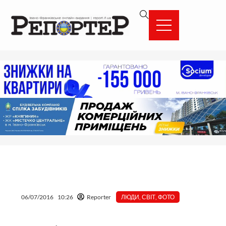
Перейти
вмісту
до
вмісту
06/07/2016
10:26
Reporter
ЛЮДИ
,
СВІТ
,
ФОТО