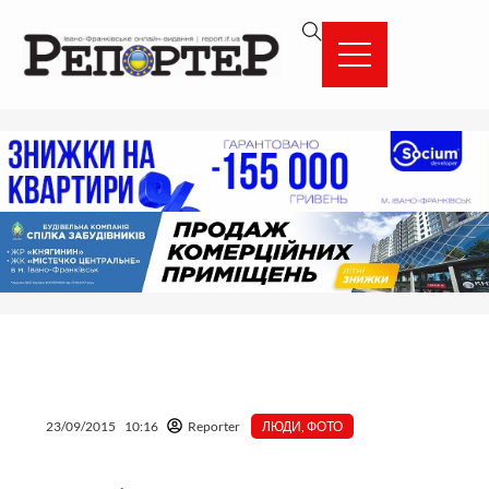
Перейти
вмісту
до
вмісту
23/09/2015
10:16
Reporter
ЛЮДИ
,
ФОТО