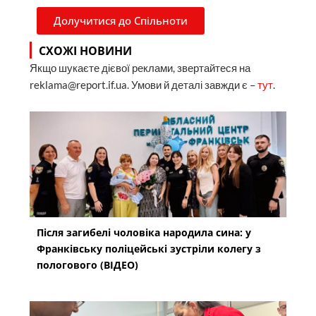
Долучитися до Спільноти
СХОЖІ НОВИНИ
Якщо шукаєте дієвої реклами, звертайтеся на
reklama@report.if.ua. Умови й деталі завжди є –
тут
.
Після загибелі чоловіка народила сина: у
Франківську поліцейські зустріли колегу з
пологового (ВІДЕО)