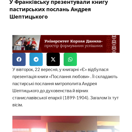
У Франківську презентували книгу
пастирських послань Андрея
Шептицького
У вівторок, 22 вересня, у книгарні «Є» відбулася
презентація книги «Послання любови» . Її складають
пастирські послання митрополита Андрея
Шептицького до духовенства й вірних
станиславівської епархії (1899-1904). Загалом їх тут
вісім.