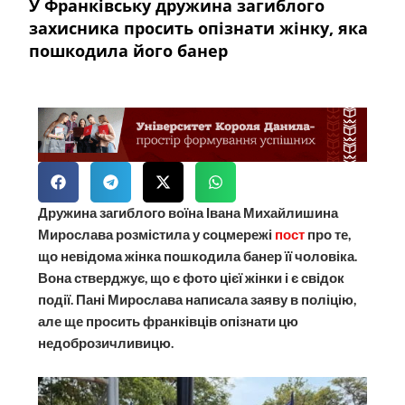
У Франківську дружина загиблого
захисника просить опізнати жінку, яка
пошкодила його банер
Дружина загиблого воїна Івана Михайлишина
Мирослава розмістила у соцмережі
пост
про те,
що невідома жінка пошкодила банер її чоловіка.
Вона стверджує, що є фото цієї жінки і є свідок
події. Пані Мирослава написала заяву в поліцію,
але ще просить франківців опізнати цю
недоброзичливицю.