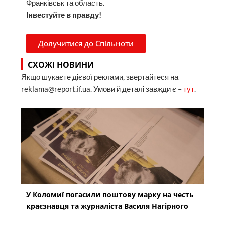
Франківськ та область.
Інвестуйте в правду!
Долучитися до Спільноти
СХОЖІ НОВИНИ
Якщо шукаєте дієвої реклами, звертайтеся на
reklama@report.if.ua. Умови й деталі завжди є –
тут
.
У Коломиї погасили поштову марку на честь
краєзнавця та журналіста Василя Нагірного