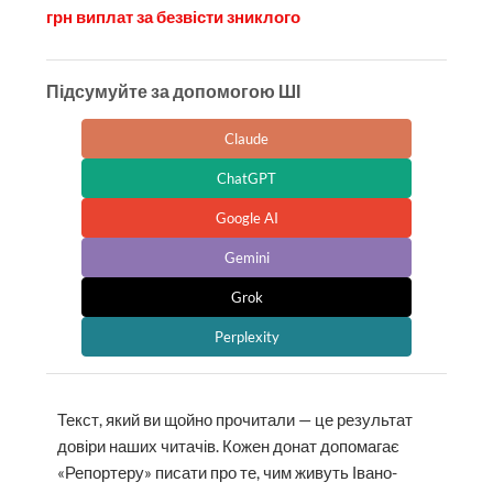
грн виплат за безвісти зниклого
Підсумуйте за допомогою ШІ
Claude
ChatGPT
Google AI
Gemini
Grok
Perplexity
Текст, який ви щойно прочитали — це результат
довіри наших читачів. Кожен донат допомагає
«Репортеру» писати про те, чим живуть Івано-