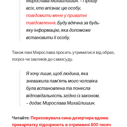
Мирослава Михайлишин. – Прошу
всіх, хто впізнає цю особу,
повідомити мене у приватні
повідомлення
. Буду вдячна за будь-
яку інформацію, яка допоможе
встановити її особу.
Також пані Мирослава просить утриматися від образ,
погроз чи закликів до самосуду.
Я хочу лише, щоб людина, яка
зневажила пам’ять мого чоловіка
була встановлена та понесла
відповідальність згідно із законом,
– додає Мирослава Михайлишин.
Читайте:
Переховувала сина-дезертира вдома:
прикарпатку підозрюють в отриманні 800 тисяч