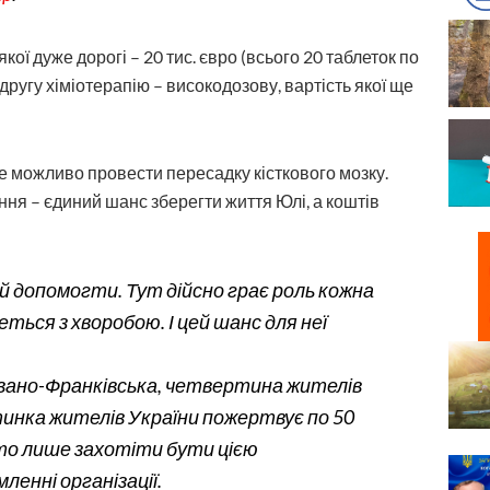
кої дуже дорогі – 20 тис. євро (всього 20 таблеток по
другу хіміотерапію – високодозову, вартість якої ще
уде можливо провести пересадку кісткового мозку.
ання – єдиний шанс зберегти життя Юлі, а коштів
й допомогти. Тут дійсно грає роль кожна
ться з хворобою. І цей шанс для неї
Івано-Франківська, четвертина жителів
инка жителів України пожертвує по 50
то лише захотіти бути цією
ленні організації.