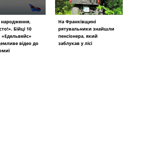
 народження,
На Франківщині
сто!». Бійці 10
рятувальники знайшли
 «Едельвейс»
пенсіонера, який
емливе відео до
заблукав у лісі
омиї