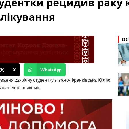
тудентки рецидив раку 
 лікування
ОС
X
WhatsApp
ування 22-річну студентку з Івано-Франківська
Юлію
мієлоїдної лейкемії.