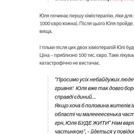
Юля починає першу хіміотерапію, ліки для я
1000 євро кожна). Після цього Юля пройде 
вища.
І тільки після цих двох хіміотерапій Юлі б
Ціна – приблизно 100 тис. євро. Таке лікув
катастрофічно не вистачає.
“Просимо усіх небайдужих люде
гривня! Юля вже так довго боре
справді єдиний…
Якщо хоча б половина жителів 
області чи малеееесенька част
грн, Юля БУДЕ ЖИТИ” Нам вар
частинкою”, – йдеться у повідом