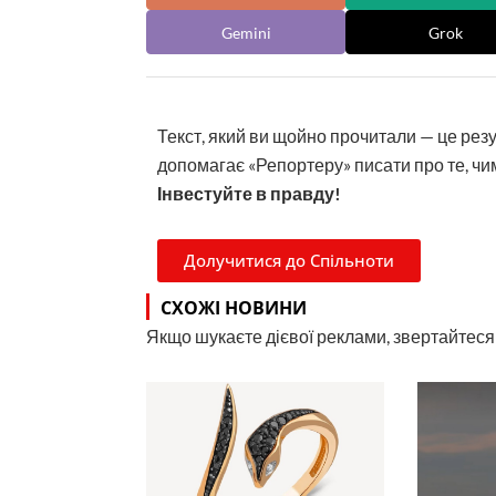
Gemini
Grok
Текст, який ви щойно прочитали — це рез
допомагає «Репортеру» писати про те, чим
Інвестуйте в правду!
Долучитися до Спільноти
СХОЖІ НОВИНИ
Якщо шукаєте дієвої реклами, звертайтеся н