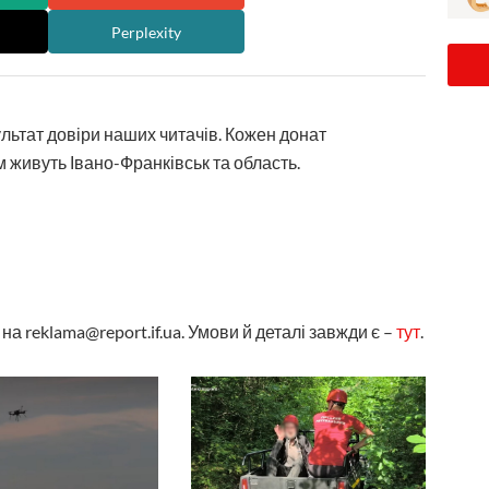
Perplexity
ультат довіри наших читачів. Кожен донат
 живуть Івано-Франківськ та область.
а reklama@report.if.ua. Умови й деталі завжди є –
тут
.