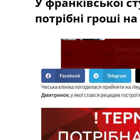
У франківської с
потрібні гроші на
Facebook
Telegram
Чеська клініка погодилася прийняти на лік
Дмитренок
, у якої стався рецидив гострої 