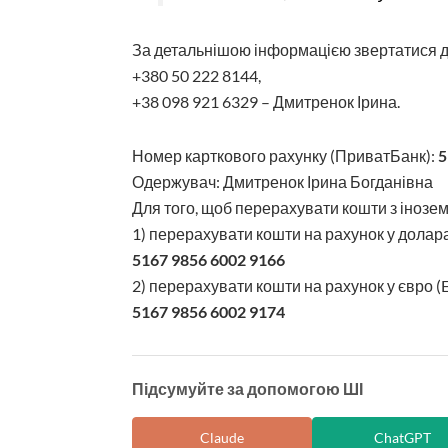
За детальнішою інформацією звертатися д
+380 50 222 8144,
+38 098 921 6329 – Дмитренок Ірина.
Номер карткового рахунку (ПриватБанк):
5
Одержувач: Дмитренок Ірина Богданівна
Для того, щоб перерахувати кошти з інозем
1) перерахувати кошти на рахунок у долар
5167 9856 6002 9166
2) перерахувати кошти на рахунок у євро (
5167 9856 6002 9174
Підсумуйте за допомогою ШІ
Claude
ChatGPT