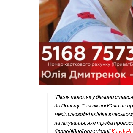
“Після того, як у дівчини ставс
до Польщі. Там лікарі Юлю не п
Чехії. Сьогодні клініка в чесько
на лікування, яке треба провод
благодійної організації
Konyk He