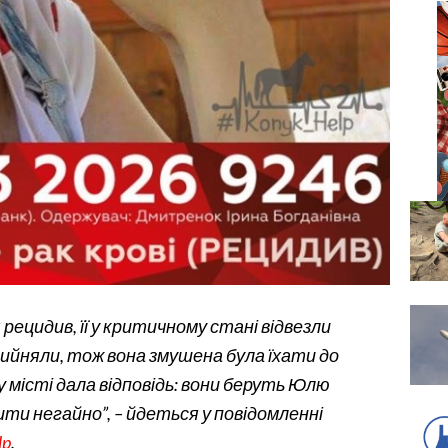
я рецидив, її у критичному стані відвезли
рийняли, тож вона змушена була їхати до
му місті дала відповідь: вони беруть Юлю
ити негайно”, – йдеться у повідомленні
lp
.