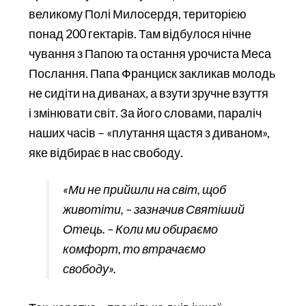
великому Полі Милосердя, територією
понад 200 гектарів. Там відбулося нічне
чування з Папою та остання урочиста Меса
Послання. Папа Франциск закликав молодь
не сидіти на диванах, а взути зручне взуття
і змінювати світ. За його словами, параліч
наших часів – «плутання щастя з диваном»,
яке відбирає в нас свободу.
«Ми не прийшли на світ, щоб
животіти, – зазначив Святіший
Отець. – Коли ми обираємо
комфорт, то втрачаємо
свободу».