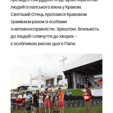
людей із папського вікна у Кракові.
Святіший Отець проїхався Краковом
трамваєм разом із особами
з неповносправністю. Зрештою, близькість
до людей і співчуття до хворих –
є особливою рисою цього Папи.