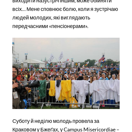
виходити назустріч іншим, може обійняти
всіх… Мене спов­нює болю, коли я зустрічаю
людей молодих, які виглядають
передчасними «пенсіонерами».
Суботу й неділю молодь провела за
Краковом у Бжеґах, у Campus Misericordiae –