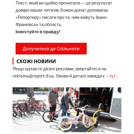
Текст, який ви щойно прочитали — це результат
довіри наших читачів. Кожен донат допомагає
«Репортеру» писати про те, чим живуть Івано-
Франківськ та область.
Інвестуйте в правду!
Долучитися до Спільноти
СХОЖІ НОВИНИ
Якщо шукаєте дієвої реклами, звертайтеся на
reklama@report.if.ua. Умови й деталі завжди є –
тут
.