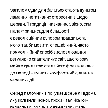
Загалом СДМ для багатьох стають пунктом
ламання негативних стереотипів щодо
Церкви, її традиції і навчання. Звісно, сам
Папа Франциск для більшості
є революційним рупором правди Бога.
Його, так би мовити, специфічний, часто
прямолінійний спосіб висловлювання
регулярно спантеличує світ. Цього року
майже крилатою стала його фраза-заклик
до молоді – змінити комфортний диван на
черевики дії.
Серед паломників почуваєш себе як вдома,
як у колі величезної, трохи «італійської»,
галасливої родини. Адже всі приїхали