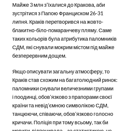
Майже 3 млн з’їхалися до Кракова, аби
зустрітися з Папою Франциском 26-31
липня. Краків перетворився на жовто-
блакитно-біло-помаранчеву пляму. Саме
таких кольорів була атрибутика паломників
СДМ, які снували мокрим містом під майже
безперервним дощем.
Якщо описувати загальну атмосферу, то
Краків став схожим на багатолюдний ринок:
паломники снували величезними групами
і поодинці, обов’язково з прапорами своєї
країни та невід’ємною символікою СДМ,
танцюючи, співаючи, обов’язково голосно
кричачи. Поліція при тому всьому, так би
мовити, відпочивала – за статистикою, не