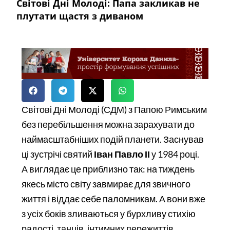
Світові Дні Молоді: Папа закликав не
плутати щастя з диваном
Світові Дні Молоді (СДМ) з Папою Римським
без перебільшення можна зарахувати до
наймасштабніших подій планети. Заснував
ці зустрічі святий
Іван Павло ІІ
у 1984 році.
А виглядає це приблизно так: на тиждень
якесь місто світу завмирає для звичного
життя і віддає себе паломникам. А вони вже
з усіх боків зливаються у бурхливу стихію
радості, танців, інтимних пережиттів