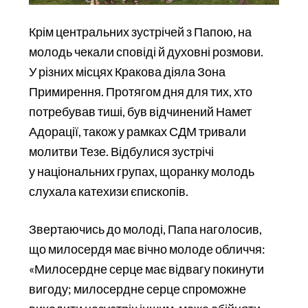
Крім центральних зустрічей з Папою, на
молодь чекали сповіді й духовні розмови.
У різних місцях Кракова діяла Зона
Примирення. Протягом дня для тих, хто
потребував тиші, був відчинений Намет
Адорації, також у рамках СДМ тривали
молитви Тезе. Відбулися зустрічі
у національних групах, щоранку молодь
слухала катехизи єпископів.
Звертаючись до молоді, Папа наголосив,
що милосердя має вічно молоде обличчя:
«Милосердне серце має відвагу покинути
вигоду; милосердне серце спроможне