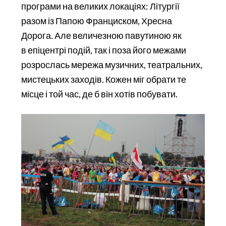
програми на великих локаціях: Літургії
разом із Папою Франциском, Хресна
Дорога. Але величезною павутиною як
в епіцентрі подій, так і поза його межами
розрослась мережа музичних, театральних,
мистецьких заходів. Кожен міг обрати те
місце і той час, де б він хотів побувати.