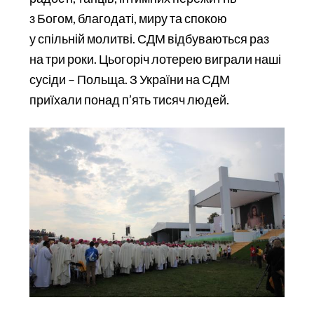
з Богом, благодаті, миру та спокою
у спільній молитві. СДМ відбуваються раз
на три роки. Цьогоріч лотерею виграли наші
сусіди – Польща. З України на СДМ
приїхали понад п’ять тисяч людей.