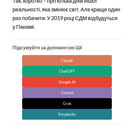
Так, коротко – про кілька днів іншої
реальності, яка змінює світ. Але краще один
раз побачити. У 2019 році СДМ відбудуться
у Панамі.
Підсумуйте за допомогою ШІ
Claude
ChatGPT
Google AI
Gemini
Grok
Perplexity