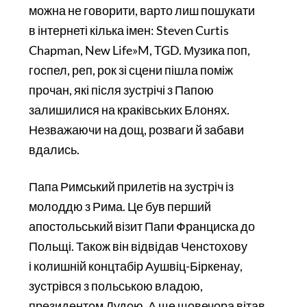
можна не говорити, варто лиш пошукати
в інтернеті кілька імен: Steven Curtis
Chapman, New Life»M, TGD. Музика поп,
госпел, реп, рок зі сцени пішла поміж
прочан, які після зустрічі з Папою
залишилися на краківських Блонях.
Незважаючи на дощ, розваги й забави
вдались.
Папа Римський прилетів на зустріч із
молоддю з Рима. Це був перший
апостольський візит Папи Франциска до
Польщі. Також він відвідав Ченстохову
і колишній концтабір Аушвіц-Біркенау,
зустрівся з польською владою,
президентом Дудою. А ще щовечора вітав