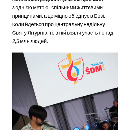
з однією метою і спільними життєвими
принципами, а це міцно об’єднує в Бозі.
Коли йдеться про цент­ральну недільну
Святу Літургію, то в ній взяли участь понад
2,5 млн людей.