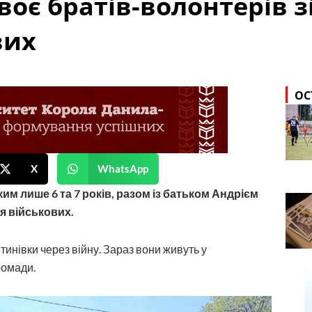
воє братів-волонтерів з
вих
ОС
X
WhatsApp
им лише 6 та 7 років, разом із батьком Андрієм
я військових.
инівки через війну. Зараз вони живуть у
ромади.