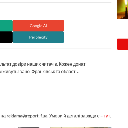
Google AI
Perplexity
ультат довіри наших читачів. Кожен донат
 живуть Івано-Франківськ та область.
а reklama@report.if.ua. Умови й деталі завжди є –
тут
.