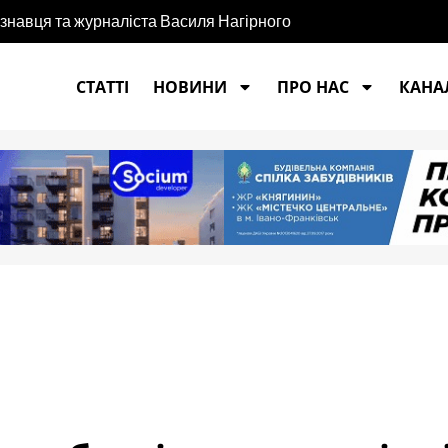
єзнавця та журналіста Василя Нагірного
СТАТТІ
НОВИНИ
ПРО НАС
КАНАЛ