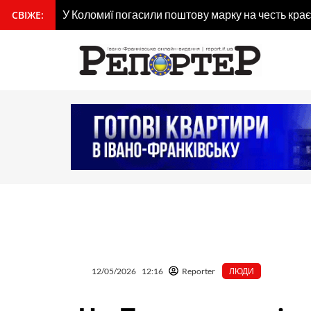
Перейти
У Коломиї погасили поштову марку на честь кра
СВІЖЕ:
вмісту
до
вмісту
12/05/2026
12:16
Reporter
ЛЮДИ