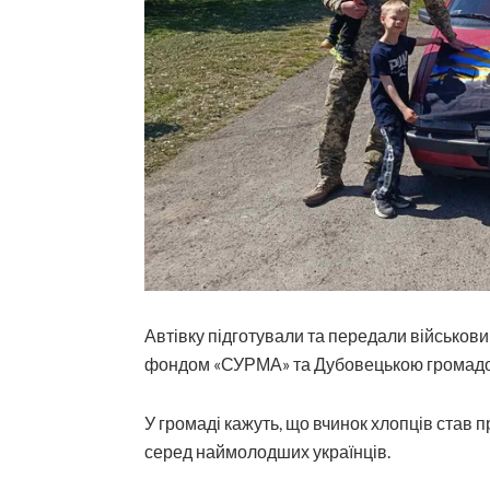
Автівку підготували та передали військов
фондом «СУРМА» та Дубовецькою громад
У громаді кажуть, що вчинок хлопців став 
серед наймолодших українців.