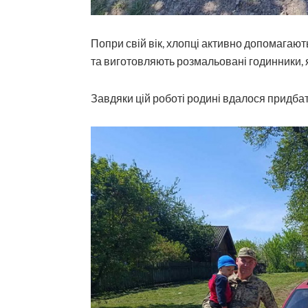
Попри свій вік, хлопці активно допомагаю
та виготовляють розмальовані годинники, я
Завдяки цій роботі родині вдалося придбат