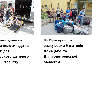
благодійники
На Прикарпаття
и велосипеди та
евакуювали 9 жителів
и для
Донецької та
ського дитячого
Дніпропетровської
-інтернату
областей