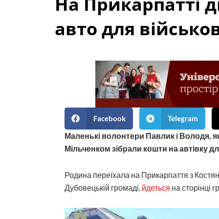
На Прикарпатті д
авто для військо
Facebook
Telegram
Маленькі волонтери Павлик і Володя, як
Мільченком зібрали кошти на автівку дл
Родина переїхала на Прикарпаття з Костянт
Дубовецькій громаді,
йдеться
на сторінці г