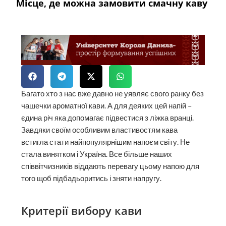
Місце, де можна замовити смачну каву
Багато хто з нас вже давно не уявляє свого ранку без
чашечки ароматної кави. А для деяких цей напій –
єдина річ яка допомагає підвестися з ліжка вранці.
Завдяки своїм особливим властивостям кава
встигла стати найпопулярнішим напоєм світу. Не
стала винятком і Україна. Все більше наших
співвітчизників віддають перевагу цьому напою для
того щоб підбадьоритись і зняти напругу.
Критерії вибору кави