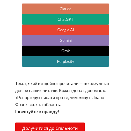
Claude
ChatGPT
Google AI
Gemini
Grok
Perplexity
Текст, який ви щойно прочитали — це результат
довіри наших читачів. Кожен донат допомагає
«Репортеру» писати про те, чим живуть Івано-
Франківськ та область.
Інвестуйте в правду!
Долучитися до Спільноти