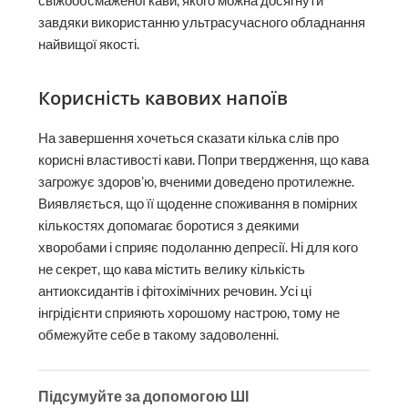
свіжообсмаженої кави, якого можна досягнути
завдяки використанню ультрасучасного обладнання
найвищої якості.
Корисність кавових напоїв
На завершення хочеться сказати кілька слів про
корисні властивості кави. Попри твердження, що кава
загрожує здоров’ю, вченими доведено протилежне.
Виявляється, що її щоденне споживання в помірних
кількостях допомагає боротися з деякими
хворобами і сприяє подоланню депресії. Ні для кого
не секрет, що кава містить велику кількість
антиоксидантів і фітохімічних речовин. Усі ці
інгрідієнти сприяють хорошому настрою, тому не
обмежуйте себе в такому задоволенні.
Підсумуйте за допомогою ШІ