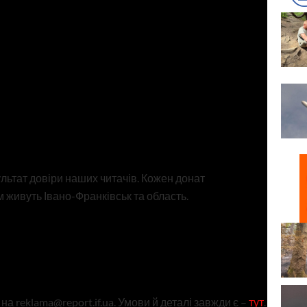
ультат довіри наших читачів. Кожен донат
 живуть Івано-Франківськ та область.
а reklama@report.if.ua. Умови й деталі завжди є –
тут
.