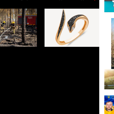
ьники з
Мова ваших рук: що
аття у складі
улюблена каблучка
го загону гасять
розповідає світу про ваш
у Франції
настрій та характер