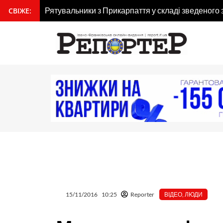
Перейти
Рятувальники з Прикарпаття у складі зведеного з
СВІЖЕ:
вмісту
до
вмісту
15/11/2016
10:25
Reporter
ВІДЕО
,
ЛЮДИ