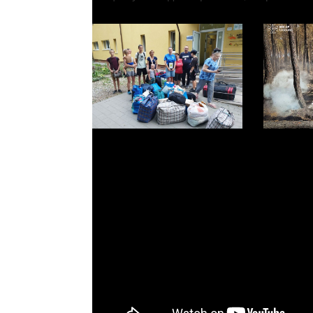
На Прикарпаття
Рятувал
евакуювали 9 жителів
Прикарп
Донецької та
зведено
Дніпропетровської
пожежі 
областей