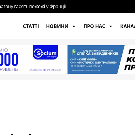
агону гасять пожежі у Франції
СТАТТІ
НОВИНИ
ПРО НАС
КАНАЛ