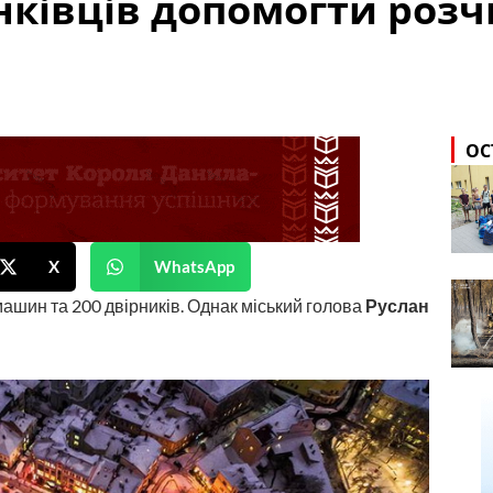
ківців допомогти розчи
ОС
X
WhatsApp
машин та 200 двірників. Однак міський голова
Руслан