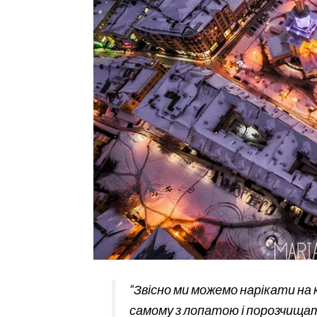
“Звісно ми можемо нарікати на 
самому з лопатою і порозчищати 