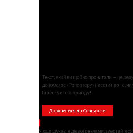
Текст, який ви щойно прочитали — це рез
допомагає «Репортеру» писати про те, чим
Інвестуйте в правду!
Долучитися до Спільноти
СХОЖІ НОВИНИ
Якщо шукаєте дієвої реклами, звертайтеся н