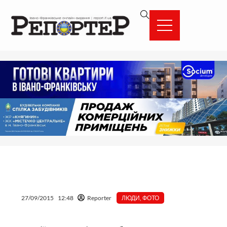
Перейти
вмісту
до
вмісту
27/09/2015
12:48
Reporter
ЛЮДИ
,
ФОТО