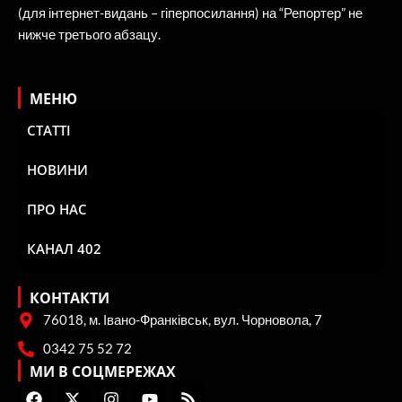
(для інтернет-видань – гіперпосилання) на “Репортер” не
нижче третього абзацу.
МЕНЮ
СТАТТІ
НОВИНИ
ПРО НАС
КАНАЛ 402
КОНТАКТИ
76018, м. Івано-Франківськ, вул. Чорновола, 7
0342 75 52 72
МИ В СОЦМЕРЕЖАХ
F
X
I
Y
R