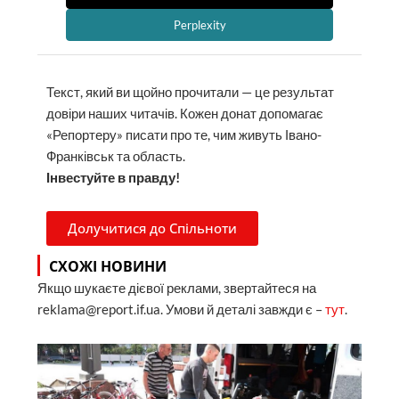
Perplexity
Текст, який ви щойно прочитали — це результат
довіри наших читачів. Кожен донат допомагає
«Репортеру» писати про те, чим живуть Івано-
Франківськ та область.
Інвестуйте в правду!
Долучитися до Спільноти
СХОЖІ НОВИНИ
Якщо шукаєте дієвої реклами, звертайтеся на
reklama@report.if.ua. Умови й деталі завжди є –
тут
.