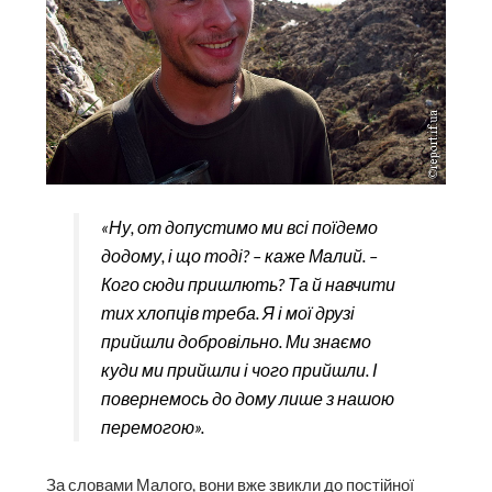
«Ну, от допустимо ми всі поїдемо
додому, і що тоді? – каже Малий. –
Кого сюди пришлють? Та й навчити
тих хлопців треба. Я і мої друзі
прийшли добровільно. Ми знаємо
куди ми прийшли і чого прийшли. І
повернемось до дому лише з нашою
перемогою».
За словами Малого, вони вже звикли до постійної