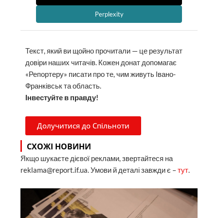
Perplexity
Текст, який ви щойно прочитали — це результат
довіри наших читачів. Кожен донат допомагає
«Репортеру» писати про те, чим живуть Івано-
Франківськ та область.
Інвестуйте в правду!
Долучитися до Спільноти
СХОЖІ НОВИНИ
Якщо шукаєте дієвої реклами, звертайтеся на
reklama@report.if.ua. Умови й деталі завжди є –
тут
.