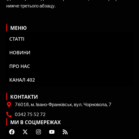
нижче третього абзацу.
МЕНЮ
СТАТТІ
НОВИНИ
ПРО НАС
КАНАЛ 402
КОНТАКТИ
76018, м. Івано-Франківськ, вул. Чорновола, 7
0342 75 52 72
МИ В СОЦМЕРЕЖАХ
F
X
I
Y
R
a
-
n
o
s