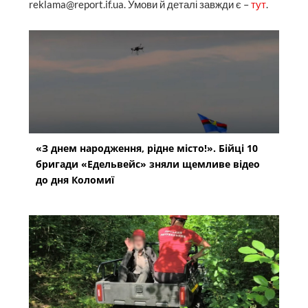
reklama@report.if.ua. Умови й деталі завжди є –
тут
.
«З днем народження, рідне місто!». Бійці 10
бригади «Едельвейс» зняли щемливе відео
до дня Коломиї