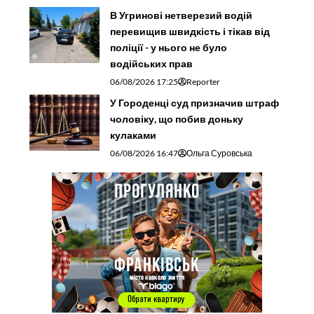
В Угринові нетверезий водій
перевищив швидкість і тікав від
поліції - у нього не було
водійських прав
06/08/2026 17:25
Reporter
У Городенці суд призначив штраф
чоловіку, що побив доньку
кулаками
06/08/2026 16:47
Ольга Суровська