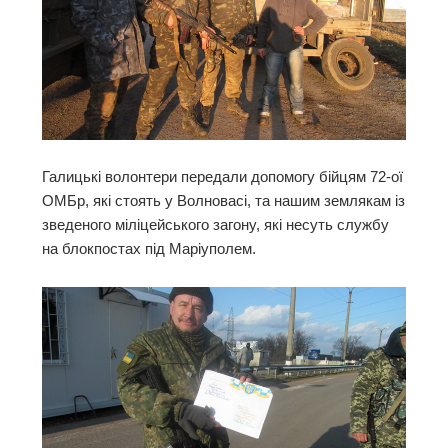
Галицькі волонтери передали допомогу бійцям 72-ої
ОМБр, які стоять у Волновасі, та нашим землякам із
зведеного міліцейського загону, які несуть службу
на блокпостах під Маріуполем.