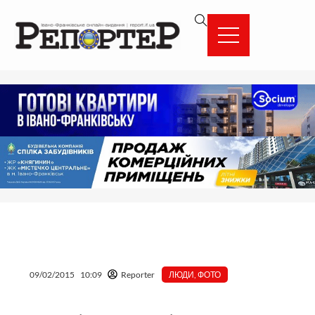
Перейти
вмісту
до
вмісту
09/02/2015
10:09
Reporter
ЛЮДИ
,
ФОТО