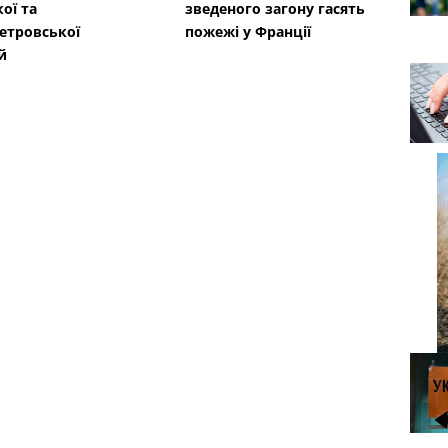
ої та
зведеного загону гасять
етровської
пожежі у Франції
й