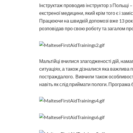
Інструктаж проводив інструктор з Польщі 
екстреної медицини, який крім того є і зам
Працюючи на швидкій допомозі вже 13 рокі
розповідав про свою роботу та загалом про
Мальтійці вчилися злагодженості дій, нама
ситуаціях, а також дізналися яка важлива 
постраждалого. Вивчили також особливості
навіть як слід приймати пологи. Програма б