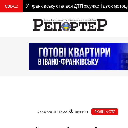
Перейти
гдана
У Франківську сталася ДТП за участі двох мотоц
СВІЖЕ:
вмісту
до
вмісту
28/07/2015
16:33
Reporter
ЛЮДИ
,
ФОТО