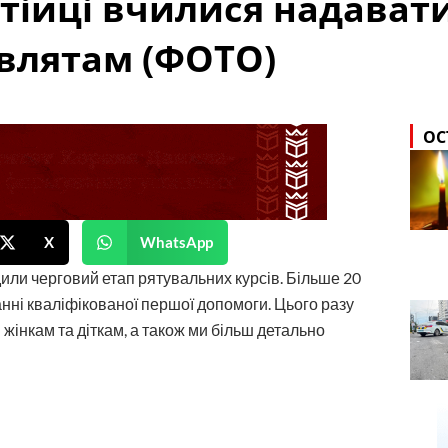
тійці вчилися надават
овлятам (ФОТО)
ОС
X
WhatsApp
ли черговий етап рятувальних курсів. Більше 20
нні кваліфікованої першої допомоги. Цього разу
 жінкам та діткам, а також ми більш детально