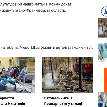
ультат довіри наших читачів. Кожен донат
 живуть Івано-Франківськ та область.
а reklama@report.if.ua. Умови й деталі завжди є –
тут
.
арпаття
Рятувальники з
али 9 жителів
Прикарпаття у складі