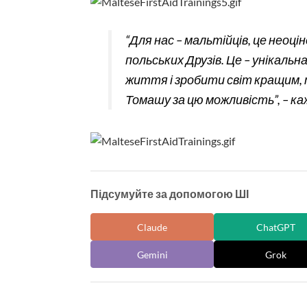
“Для нас – мальтійців, це неоці
польських Друзів. Це – унікал
життя і зробити світ кращим,
Томашу за цю можливість”, – к
Підсумуйте за допомогою ШІ
Claude
ChatGPT
Gemini
Grok