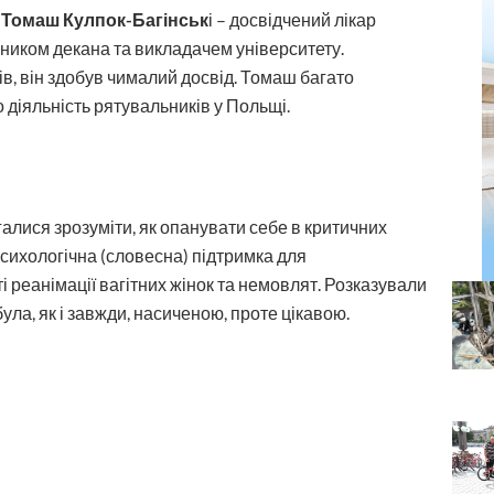
–
Томаш Кулпок-Багінськ
і – досвідчений лікар
ісником декана та викладачем університету.
в, він здобув чималий досвід. Томаш багато
 діяльність рятувальників у Польщі.
галися зрозуміти, як опанувати себе в критичних
психологічна (словесна) підтримка для
 реанімації вагітних жінок та немовлят. Розказували
ула, як і завжди, насиченою, проте цікавою.