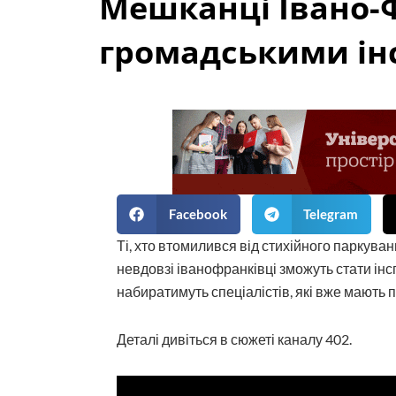
Мешканці Івано-
громадськими інс
Facebook
Telegram
Ті, хто втомилився від стихійного паркува
невдовзі іванофранківці зможуть стати інс
набиратимуть спеціалістів, які вже мають п
Деталі дивіться в сюжеті каналу 402.