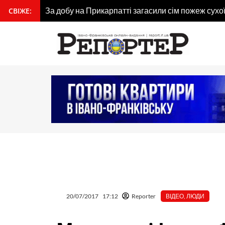
Перейти
За добу на Прикарпатті загасили сім пожеж сухо
СВІЖЕ:
вмісту
до
вмісту
20/07/2017
17:12
Reporter
ВІДЕО
,
ЛЮДИ