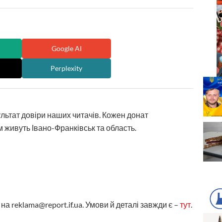
Google AI
Perplexity
ультат довіри наших читачів. Кожен донат
 живуть Івано-Франківськ та область.
а reklama@report.if.ua. Умови й деталі завжди є –
тут
.