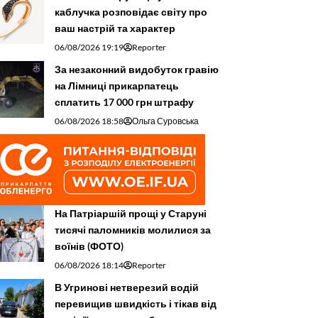
каблучка розповідає світу про
ваш настрій та характер
06/08/2026 19:19
Reporter
За незаконний видобуток гравію
на Лімниці прикарпатець
сплатить 17 000 грн штрафу
06/08/2026 18:58
Ольга Суровська
На Патріаршій прощі у Старуні
тисячі паломників молилися за
воїнів (ФОТО)
06/08/2026 18:14
Reporter
В Угринові нетверезий водій
перевищив швидкість і тікав від