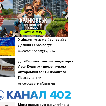
У лікарні помер військовий з
Долини Тарас Когут
06/08/2026 20:36
Reporter
До 785-річчя Коломиї кондитерка
Леся Кушнірук презентувала
авторський торт «Писанкове
Прикарпаття»
06/08/2026 19:45
Reporter
Мова ваших рук: що улюблена