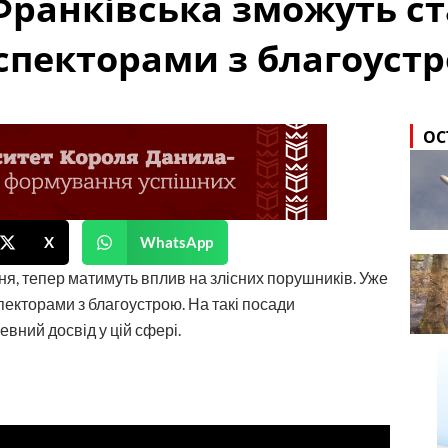
Франківська зможуть с
пекторами з благоустр
ОС
X
WhatsApp
ння, тепер матимуть вплив на злісних порушників. Уже
пекторами з благоустрою. На такі посади
евний досвід у цій сфері.