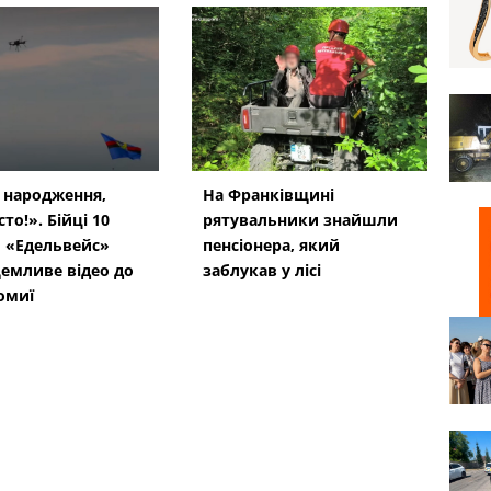
 народження,
На Франківщині
сто!». Бійці 10
рятувальники знайшли
 «Едельвейс»
пенсіонера, який
емливе відео до
заблукав у лісі
омиї