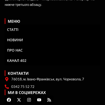
нижче третього абзацу.
МЕНЮ
СТАТТІ
НОВИНИ
ПРО НАС
КАНАЛ 402
КОНТАКТИ
76018, м. Івано-Франківськ, вул. Чорновола, 7
0342 75 52 72
МИ В СОЦМЕРЕЖАХ
F
X
I
Y
R
a
-
n
o
s