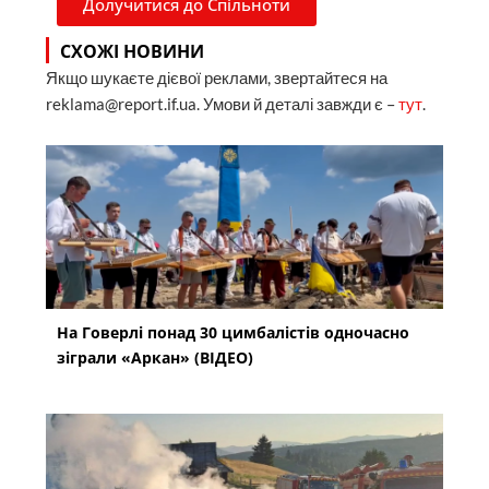
Долучитися до Спільноти
СХОЖІ НОВИНИ
Якщо шукаєте дієвої реклами, звертайтеся на
reklama@report.if.ua. Умови й деталі завжди є –
тут
.
На Говерлі понад 30 цимбалістів одночасно
зіграли «Аркан» (ВІДЕО)