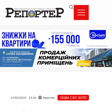
Перейти
вмісту
до
вмісту
17/02/2015
13:36
Reporter
ЛЮДИ
,
СВІТ
,
ФОТО