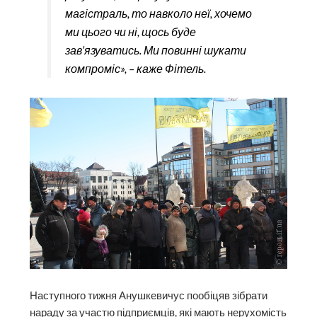
магістраль, то навколо неї, хочемо
ми цього чи ні, щось буде
зав’язуватись. Ми повинні шукати
компроміс», – каже Фітель.
Наступного тижня Анушкевичус пообіцяв зібрати
нараду за участю підприємців, які мають нерухомість