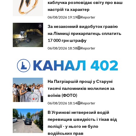
каблучка розповідає світу про ваш
настрій та характер
06/08/2026 19:19
Reporter
За незаконний видобуток гравію
на Лімниці прикарпатець сплатить
17 000 грн штрафу
06/08/2026 18:58
Reporter
На Патріаршій прощі у Старуні
тисячі паломників молилися за
воїнів (ФОТО)
06/08/2026 18:14
Reporter
В Угринові нетверезий водій
перевищив швидкість і тікав від
поліції - у нього не було
водійських прав