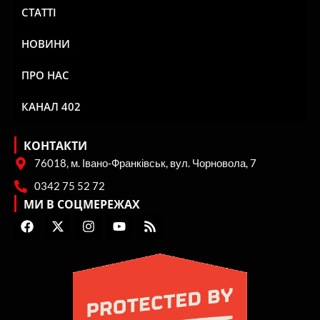
СТАТТІ
НОВИНИ
ПРО НАС
КАНАЛ 402
КОНТАКТИ
76018, м. Івано-Франківськ, вул. Чорновола, 7
0342 75 52 72
МИ В СОЦМЕРЕЖАХ
F
X
I
Y
R
a
-
n
o
s
c
t
s
u
s
e
w
t
t
b
i
a
u
o
t
g
b
o
t
r
e
k
e
a