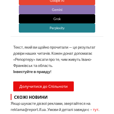
Google AI
Gemini
Grok
Perplexity
Текст, який ви щойно прочитали — це результат
довіри наших читачів. Кожен донат допомагає
«Репортеру» писати про те, чим живуть Івано-
Франківськ та область.
Інвестуйте в правду!
Долучитися до Спільноти
СХОЖІ НОВИНИ
Якщо шукаєте дієвої реклами, звертайтеся на
reklama@report.if.ua. Умови й деталі завжди є –
тут
.