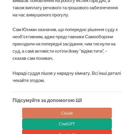
вимагає поновлення на роботу інспектора ДАІ, а
також виплату речового та грошового забезпечення
на час вимушеного прогулу.
Сам Юхман зазначив, що попереднє рішення суду є
необ’єктивним, адже представники Самооборони
приходили на попередні засідання, чим тиснули на
суд, а самі активісти хотіли йому “відімстити”, –
сказав сам позивач.
Нараді суддя пішов у нарадчу кімнату. Всі інші деталі
чекайте згодом.
Підсумуйте за допомогою ШІ
Claude
ChatGPT