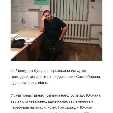
Цей інцидент був доволі резонансним, адже
громадські активісти та представники Самооборони
відзняли все на відео.
У суді представник позивача наголосив, що Юхмана
звільнили незаконно, адже на час звільнення він
перебував на лікарняному. Тож сьогодні Юхман