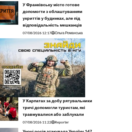
У Франківську місто готове
допомогти з облаштуванням
укриттів у будинках, але під
відповідальність мешканців
07/08/2026 12:17
Ольга Романська
У Карпатах за добу рятувальники
тричі допомогли туристам, які
травмувалися або заблукали
07/08/2026 11:22
Reporter
Уночі росія атакувала Україну 147