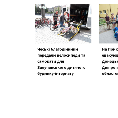
Чеські благодійники
На Прик
передали велосипеди та
евакуюв
самокати для
Донецьк
Залучанського дитячого
Дніпроп
будинку-інтернату
областе