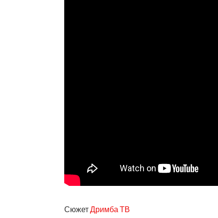
Сюжет
Дримба ТВ