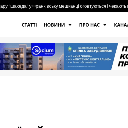
 удару "шахеда" у Франківську мешканці оговтуються і чекають
СТАТТІ
НОВИНИ
ПРО НАС
КАНАЛ