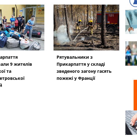
арпаття
Рятувальники з
али 9 жителів
Прикарпаття у складі
ої та
зведеного загону гасять
етровської
пожежі у Франції
й