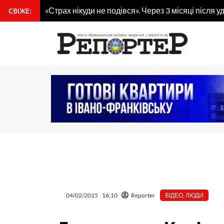
Перейти
«Страх нікуди не подівся». Через 3 місяці після
СВІЖЕ:
вмісту
до
вмісту
04/02/2015
16:10
Reporter
ВІДЕО
,
ЛЮДИ