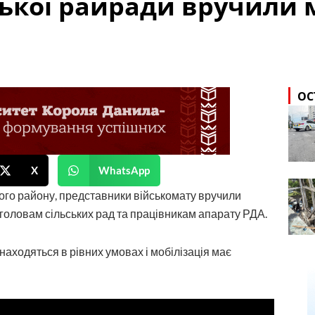
ької райради вручили м
ОС
X
WhatsApp
кого району, представники військомату вручили
 головам сільських рад та працівникам апарату РДА.
находяться в рівних умовах і мобілізація має