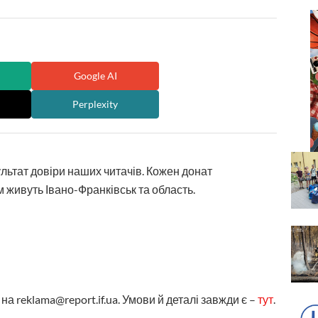
Google AI
Perplexity
ультат довіри наших читачів. Кожен донат
 живуть Івано-Франківськ та область.
а reklama@report.if.ua. Умови й деталі завжди є –
тут
.