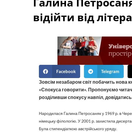
Галина Петросаня
відійти від літер
Facebook
Telegram
Зовсім незабаром світ побачить нова к
«Спокуса говорити». Пропонуємо читач
розділивши спокусу навпіл, довідатись 
Народилася Галина Петросаняк у 1969 р. в Чере
німецьку філологію. У 2001 р. захистила дисерт
Була стипендіаткою австрійського уряду.