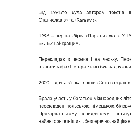
Від 1991?го була автором текстів і
Станиславів» та «Rara avis».
1996 — перша збірка «Парк на схилі». У 19
БА-БУ найкращим.
Перекладає з чеської і на чеську. Пе
вікножирафа» Петера Зілагі був надрукова
2000 — друга збірка віршів «Світло окраїн».
Брала участь у багатьох міжнародних літе
перекладені польською, німецькою, білору
Прикарпатському юридичному інсти
найавторитетніших і, безперечно, найцікав