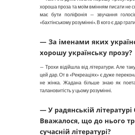
хороша проза та моїм вмінням писати не с
має бути поліфонія — звучання голос
«бахтінському розумінні». В кого є дар грати
— За іменами яких україн
хорошу українську прозу?
— Трохи відійшла від літератури. Але та
цей дар. От в «Рекреаціях» є дуже перекон
не жінка. Жадана більше знаю як поета
талановитість у цьому розумінні.
— У радянській літературі
Вважалося, що до нього тре
сучасній літературі?