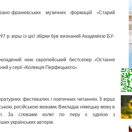
вано-франківських музичних формацій «Старий
97 р. вірш із цієї збірки був визнаний Академією БУ-
рекладений нею європейський бестселер «Остання
ний у серії «Колекція Перфецького».
ратурних фестивалях і поетичних читаннях. Її вірші
ською, російською мовами. Викладає німецьку мову в
туті. За словами колег по перу є однією з
іших українських авторів.