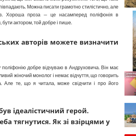
півпадають. Можна писати грамотно стилістично, але
ів. Хороша проза — це насамперед поліфонія в
, бути актором, той добре і пише.
ських авторів можете визначити
ку поліфонію добре відчуваю в Андруховича. Він має
ливий жіночий монолог і немає відчуття, що говорить
. Але те, що я читала, може свідчити і про його
 був ідеалістичний герой.
ба тягнутися. Як зі взірцями у