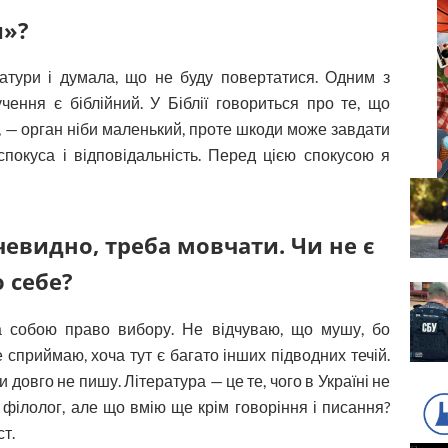
и»?
ратури і думала, що не буду повертатися. Одним з
чення є біблійний. У Біблії говориться про те, що
, — орган ніби маленький, проте шкоди може завдати
спокуса і відповідальність. Перед цією спокусою я
чевидно, треба мовчати. Чи не є
 себе?
 собою право вибору. Не відчуваю, що мушу, бо
 сприймаю, хоча тут є багато інших підводних течій.
 довго не пишу. Література — це те, чого в Україні не
Я філолог, але що вмію ще крім говоріння і писання?
т.