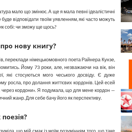
атура мало що змінює. А ще я мала певні ідеалістичні
 буде відповідати твоїм уявленням, які часто можуть
ик собі: чи зможу ще щось?
 про нову книгу?
ків, переклади німецькомовного поета Райнера Кунзе,
омитись. Йому 73 роки, але, незважаючи на вік, він
еї, які стосуються мого чеського досвіду. Є дуже
му росла, про долання життєвих кордонів. Цей есей
х через кордони». Я подумала, що для мене кордон —
ний жанр. Для себе бачу його як перспективу.
 поезія?
уміла, що мій смак із моїм розумінням того, що таке