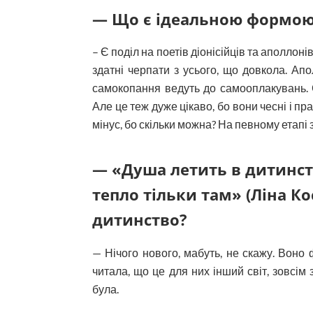
— Що є ідеальною формою 
– Є поділ на поетів діонісійців та аполлоні
здатні черпати з усього, що довкола. Апо
самокопання ведуть до самооплакувань. С
Але це теж дуже цікаво, бо вони чесні і п
мінус, бо скільки можна? На певному етапі
— «Душа летить в дитинство
тепло тільки там» (Ліна Ко
дитинство?
— Нічого нового, мабуть, не скажу. Воно 
читала, що це для них інший світ, зовсім 
була.