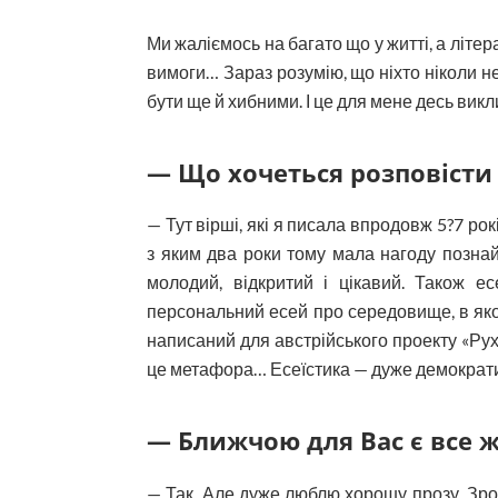
Ми жаліємось на багато що у житті, а літер
вимоги… Зараз розумію, що ніхто ніколи не
бути ще й хибними. І це для мене десь викл
— Що хочеться розповісти
— Тут вірші, які я писала впродовж 5?7 ро
з яким два роки тому мала нагоду познай
молодий, відкритий і цікавий. Також ес
персональний есей про середовище, в яко
написаний для австрійського проекту «Ру
це метафора… Есеїстика — дуже демократич
— Ближчою для Вас є все ж
— Так. Але дуже люблю хорошу прозу. Зроз