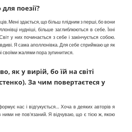
для поезії?
вців. Мені здається, що більш плідним з перші, бо вони
ллонівці нудніші, більше заглиблюються в себе. Їхні
віт у них починається з себе і закінчується собою.
равдиві. Я сама аполлонівка. Для себе сприймаю це як
 зі своїми жалями пора зупинитися.
, як у вирій, бо їй на світі
стенко). За чим повертаєтеся у
формує нас і відгукується… Хоча в деяких авторів я
з ними не пов’язаний. Я відчуваю, що є тією ж, якою