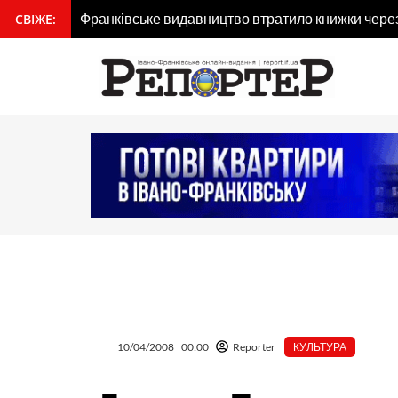
Перейти
Франківське видавництво втратило книжки через 
СВІЖЕ:
вмісту
до
вмісту
10/04/2008
00:00
Reporter
КУЛЬТУРА