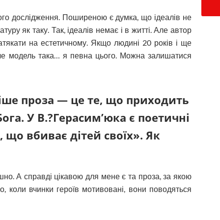
ого дослідження. Поширеною є думка, що ідеалів не
туру як таку. Так, ідеалів немає і в житті. Але автор
тякати на естетичному. Якщо людині 20 років і ще
ле модель така… я певна цього. Можна залишатися
іше проза — це те, що приходить
Бога. У В.?Герасим’юка є поетичні
 що вбиває дітей своїх». Як
шно. А справді цікавою для мене є та проза, за якою
во, коли вчинки героїв мотивовані, вони поводяться