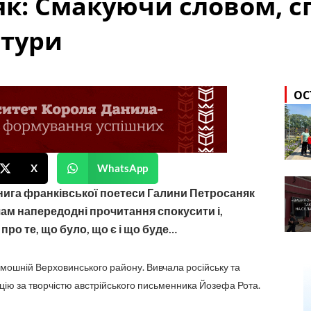
к: Смакуючи словом, сп
атури
ОС
X
WhatsApp
нига франківської поетеси Галини Петросаняк
ам напередодні прочитання спокусити і,
про те, що було, що є і що буде…
мошній Верховинського району. Вивчала російську та
ацію за творчістю австрійського письменника Йозефа Рота.