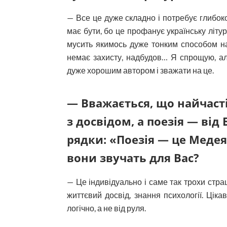
— Все це дуже складно і потребує глибок
має бути, бо це профанує українську літура
мусить якимось дуже тонким способом на
немає захисту, надбудов… Я спрощую, а
дуже хорошим автором і зважати на це.
— Вважається, що найчаст
з досвідом, а поезія — від 
рядки: «Поезія — це Медея,
вони звучать для Вас?
— Це індивідуально і саме так трохи стра
життєвий досвід, знання психології. Ціка
логічно, а не від руля.