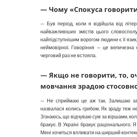
— Чому «Спокуса говорит
— Був період, коли я відійшла від літе
найважливіших змістів цього словосполу
найпідступнішим ворогом людини є її язик
неймовірної. Говоріння — це величезна 
черговий раз не встояла.
— Якщо не говорити, то, о
мовчання зрадою стосовно
— Не сприймаю це аж так. Залишаю за
назвалася колись грибом. Як зраду теж не
Зізнаюсь, що відчуваю сум за віршами, коли
бракує. В Україні бракує раціонального. 
Мені хочеться впливати на ширший контекс