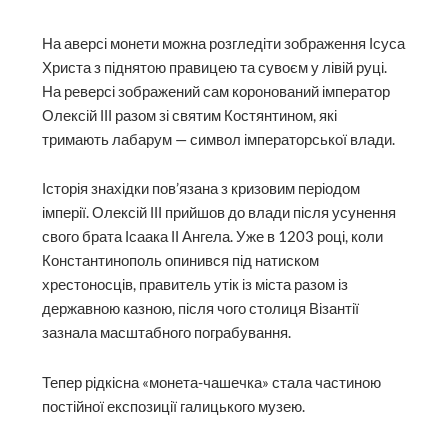
На аверсі монети можна розгледіти зображення Ісуса
Христа з піднятою правицею та сувоєм у лівій руці.
На реверсі зображений сам коронований імператор
Олексій ІІІ разом зі святим Костянтином, які
тримають лабарум — символ імператорської влади.
Історія знахідки пов’язана з кризовим періодом
імперії. Олексій ІІІ прийшов до влади після усунення
свого брата Ісаака ІІ Ангела. Уже в 1203 році, коли
Константинополь опинився під натиском
хрестоносців, правитель утік із міста разом із
державною казною, після чого столиця Візантії
зазнала масштабного пограбування.
Тепер рідкісна «монета-чашечка» стала частиною
постійної експозиції галицького музею.