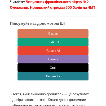
Читайте:
Випускник франківського ліцею №2
Олександр Новицький отримав 600 балів на НМТ
Підсумуйте за допомогою ШІ
Claude
ChatGPT
Google AI
Gemini
Grok
Perplexity
Текст, який ви щойно прочитали — це результат
довіри наших читачів. Кожен донат допомагає
«Репортеру» писати про те, чим живуть Івано-