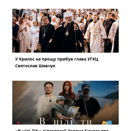
У Крилос на прощу прибув глава УГКЦ
Святослав Шевчук
«В_цілі_ТИ»: відеопоезії Зоряни Биндас про