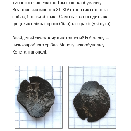
«монетою-чашечкою». Такі гроші карбували у
Візантійській імперії в ХІ–ХІV століттях із золота,
срібла, бронзи або міді. Сама назва походить від
грецьких слів «аспрон» (біла) та «трахі» (увігнута).
Знайдений екземпляр виготовлений із біллону —
низькопробного срібла. Монету викарбували у
Константинополі.