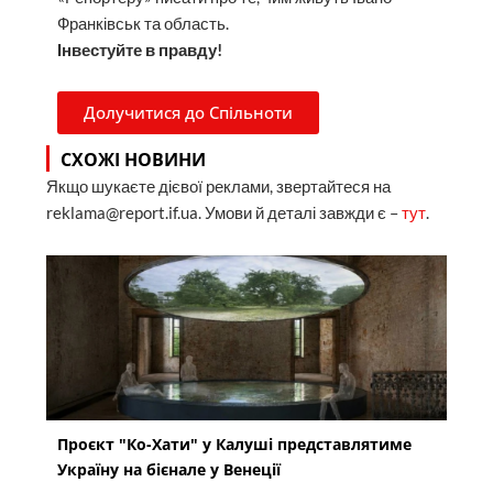
Франківськ та область.
Інвестуйте в правду!
Долучитися до Спільноти
СХОЖІ НОВИНИ
Якщо шукаєте дієвої реклами, звертайтеся на
reklama@report.if.ua. Умови й деталі завжди є –
тут
.
Проєкт "Ко-Хати" у Калуші представлятиме
Україну на бієнале у Венеції