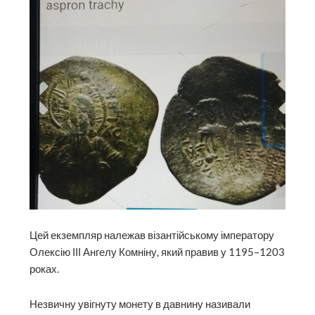
Цей екземпляр належав візантійському імператору
Олексію ІІІ Ангелу Комніну, який правив у 1195–1203
роках.
Незвичну увігнуту монету в давнину називали