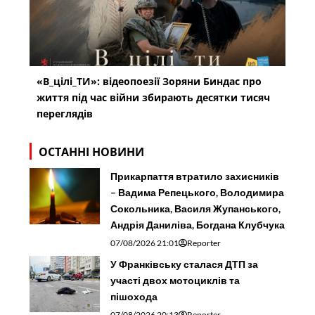
«В_цілі_ТИ»: відеопоезії Зоряни Биндас про
життя під час війни збирають десятки тисяч
переглядів
ОСТАННІ НОВИНИ
Прикарпаття втратило захисників
– Вадима Репецького, Володимира
Сокольника, Василя Жупанського,
Андрія Даниліва, Богдана Клубчука
07/08/2026 21:01
Reporter
У Франківську сталася ДТП за
участі двох мотоциклів та
пішохода
07/08/2026 20:13
Reporter