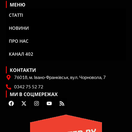
МЕНЮ
СТАТТІ
НОВИНИ
ПРО НАС
КАНАЛ 402
КОНТАКТИ
76018, м. Івано-Франківськ, вул. Чорновола, 7
0342 75 52 72
МИ В СОЦМЕРЕЖАХ
F
X
I
Y
R
a
-
n
o
s
c
t
s
u
s
e
w
t
t
b
i
a
u
o
t
g
b