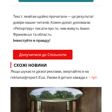
Текст, який ви щойно прочитали — це результат
довіри наших читачів. Кожен донат допомагає
«Репортеру» писати про те, чим живуть Івано-
Франківськ та область.
Інвестуйте в правду!
Долучитися до Спільноти
СХОЖІ НОВИНИ
Якщо шукаєте дієвої реклами, звертайтеся на
reklama@report.if.ua. Умови й деталі завжди є –
тут
.