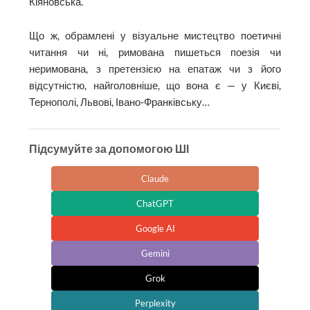
Кіяновська.
Що ж, обрамлені у візуальне мистецтво поетичні
читання чи ні, римована пишеться поезія чи
неримована, з претензією на епатаж чи з його
відсутністю, найголовніше, що вона є — у Києві,
Тернополі, Львові, Івано-Франківську…
Підсумуйте за допомогою ШІ
Claude
ChatGPT
Google AI
Gemini
Grok
Perplexity