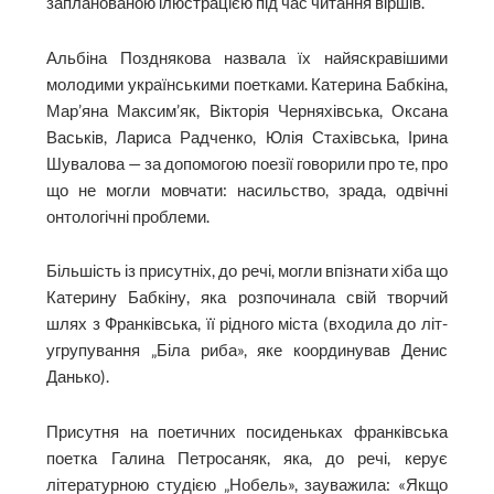
запланованою ілюстрацією під час читання віршів.
Альбіна Позднякова назвала їх найяскравішими
молодими українськими поетками. Катерина Бабкіна,
Мар’яна Максим’як, Вікторія Черняхівська, Оксана
Васьків, Лариса Радченко, Юлія Стахівська, Ірина
Шувалова — за допомогою поезії говорили про те, про
що не могли мовчати: насильство, зрада, одвічні
онтологічні проблеми.
Більшість із присутніх, до речі, могли впізнати хіба що
Катерину Бабкіну, яка розпочинала свій творчий
шлях з Фран­ківська, її рідного міста (входила до літ­
угрупування „Біла риба», яке координував Денис
Данько).
Присутня на поетичних посиденьках франківська
поетка Галина Петросаняк, яка, до речі, керує
літературною студією „Нобель», зауважила: «Якщо