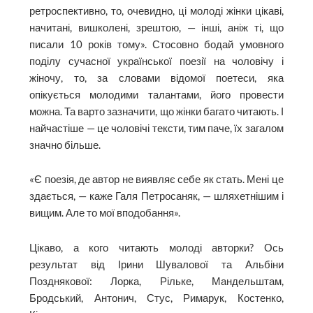
ретроспективно, то, очевидно, ці молоді жінки цікаві,
начитані, вишколені, зрештою, — інші, аніж ті, що
писали 10 років тому». Стосовно бодай умовного
поділу сучасної української поезії на чоловічу і
жіночу, то, за словами відомої поетеси, яка
опікується молодими талантами, його провести
можна. Та варто зазначити, що жінки багато читають. І
найчастіше — це чоловічі тексти, тим паче, їх загалом
значно більше.
«Є поезія, де автор не виявляє себе як стать. Мені це
здається, — каже Галя Петросаняк, — шляхетнішим і
вищим. Але то мої вподобання».
Цікаво, а кого читають молоді автор­ки? Ось
результат від Ірини Шувалової та Альбіни
Позднякової: Лорка, Рільке, Мандельштам,
Бродський, Антонич, Стус, Римарук, Костенко,