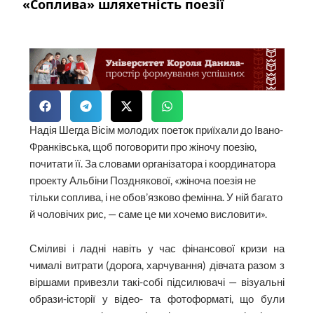
«Соплива» шляхетність поезії
Надія Шегда Вісім молодих поеток приїхали до Івано-
Франківська, щоб поговорити про жіночу поезію,
почитати її. За словами організатора і координатора
проекту Альбіни Позднякової, «жіноча поезія не
тільки соплива, і не обов’язково фемінна. У ній багато
й чоловічих рис, — саме це ми хочемо висловити».
Сміливі і ладні навіть у час фінансової кризи на
чималі витрати (дорога, харчування) дівчата разом з
віршами привезли такі-собі підсилювачі — візуальні
образи-історії у відео- та фотоформаті, що були