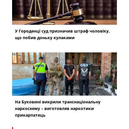
У Городенці суд призначив штраф чоловіку,
що побив доньку кулаками
На Буковині викрили транснаціональну
наркосхему – виготовляв наркотики
прикарпатець