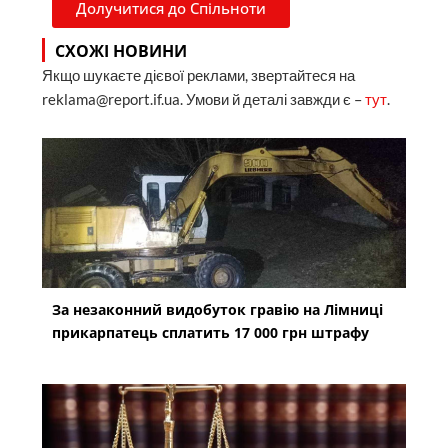
Долучитися до Спільноти
СХОЖІ НОВИНИ
Якщо шукаєте дієвої реклами, звертайтеся на
reklama@report.if.ua. Умови й деталі завжди є –
тут
.
За незаконний видобуток гравію на Лімниці
прикарпатець сплатить 17 000 грн штрафу