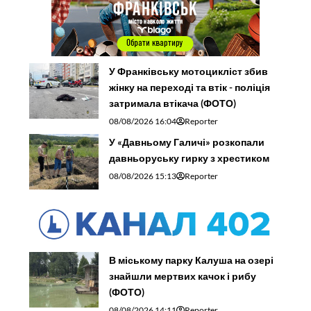
У Франківську мотоцикліст збив
жінку на переході та втік - поліція
затримала втікача (ФОТО)
08/08/2026 16:04
Reporter
У «Давньому Галичі» розкопали
давньоруську гирку з хрестиком
08/08/2026 15:13
Reporter
В міському парку Калуша на озері
знайшли мертвих качок і рибу
(ФОТО)
08/08/2026 14:11
Reporter