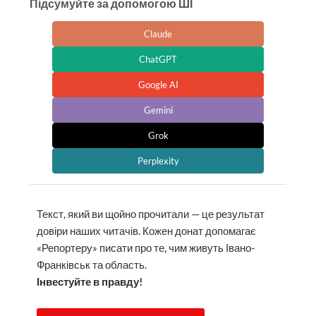
Підсумуйте за допомогою ШІ
Claude
ChatGPT
Google AI
Gemini
Grok
Perplexity
Текст, який ви щойно прочитали — це результат
довіри наших читачів. Кожен донат допомагає
«Репортеру» писати про те, чим живуть Івано-
Франківськ та область.
Інвестуйте в правду!