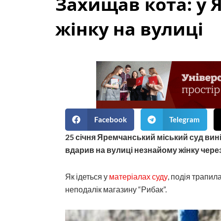
Захищав кота: у 
жінку на вулиці
Facebook
Telegram
25 січня Яремчанський міський суд вині
вдарив на вулиці незнайому жінку через 
Як ідеться у
матеріалах суду
, подія трапил
неподалік магазину “Рибак”.