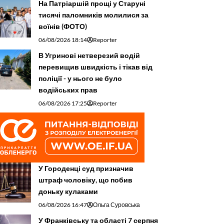
На Патріаршій прощі у Старуні
тисячі паломників молилися за
воїнів (ФОТО)
06/08/2026 18:14
Reporter
В Угринові нетверезий водій
перевищив швидкість і тікав від
поліції - у нього не було
водійських прав
06/08/2026 17:25
Reporter
У Городенці суд призначив
штраф чоловіку, що побив
доньку кулаками
06/08/2026 16:47
Ольга Суровська
У Франківську та області 7 серпня