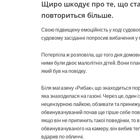
Щиро шкодує про те, що ста
повториться більше.
Свою підвищену емоційність у ході судово
судовому засіданні попросив вибачення у п
Потерпіла ж розповіла, що того дня домови
ними були двоє малолітніх дітей. Вони план
який був на повідку.
Біля магазину «Рибак», що знаходиться пор
яка знаходилася на газоні. Через це, один із
нецензурною лайкою, обзивати та принижув
обвинувачуваний почав ще гірше себе повод
якщо він не припинить такої поведінки, то 
обвинувачуваного на камеру, він вибив телеф
вдарив по обличчі.