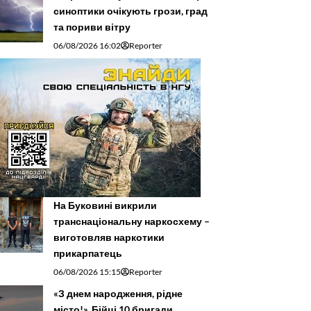
синоптики очікують грози, град
та пориви вітру
06/08/2026 16:02
Reporter
На Буковині викрили
транснаціональну наркосхему –
виготовляв наркотики
прикарпатець
06/08/2026 15:15
Reporter
«З днем народження, рідне
місто!». Бійці 10 бригади