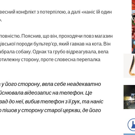
сний конфлікт з потерпілою, а далі «наніс їй один
.
повністю. Пояснив, що він, проходячи повз магазин
івської породи бультер’єр, який гавкав на кота. Він
брала собаку. Однак та грубо відреагувала, вела
протилежну сторону, проте словесна перепалка
а у його сторону, вела себе неадекватно
дійснювала відеозапис на телефон. Це
ад до неї, вибив телефон з її рук, та наніс
го пішов у сторону старої церкви, де його