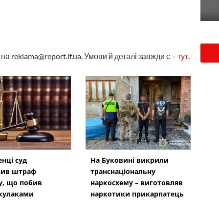
а reklama@report.if.ua. Умови й деталі завжди є –
тут
.
енці суд
На Буковині викрили
чив штраф
транснаціональну
у, що побив
наркосхему – виготовляв
кулаками
наркотики прикарпатець