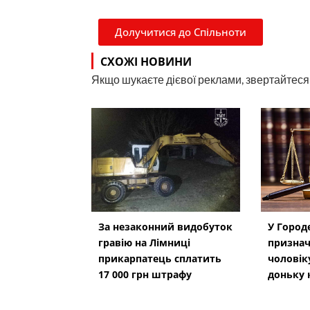
Долучитися до Спільноти
СХОЖІ НОВИНИ
Якщо шукаєте дієвої реклами, звертайтеся н
За незаконний видобуток
У Город
гравію на Лімниці
призна
прикарпатець сплатить
чоловік
17 000 грн штрафу
доньку 