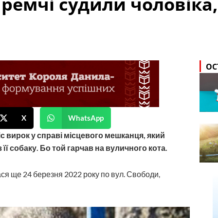
Яремчі судили чоловіка
ОС
X
WhatsApp
с вирок у справі місцевого мешканця, який
її собаку. Бо той гарчав на вуличного кота.
ася ще 24 березня 2022 року по вул. Свободи,