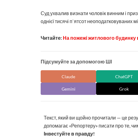
Суд ухвалив визнати чоловік винним і приз
однієї тисячі п`ятсот неоподатковуваних м
Читайте:
На пожежі житлового будинку в
Підсумуйте за допомогою ШІ
Claude
ChatGPT
Gemini
Grok
Текст, який ви щойно прочитали — це рез
допомагає «Репортеру» писати про те, чим
Інвестуйте в правду!