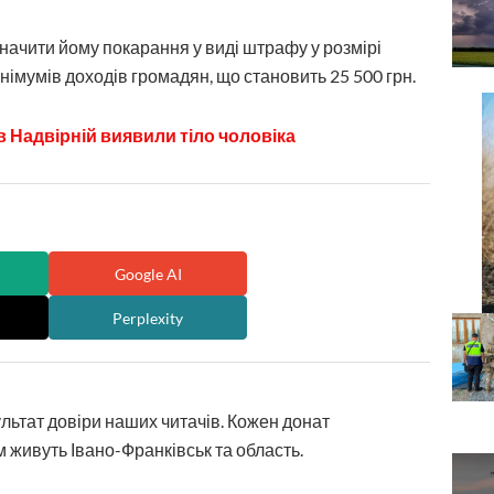
начити йому покарання у виді штрафу у розмірі
інімумів доходів громадян, що становить 25 500 грн.
 Надвірній виявили тіло чоловіка
Google AI
Perplexity
ультат довіри наших читачів. Кожен донат
 живуть Івано-Франківськ та область.