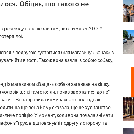
лося. Обіцяє, що такого не
го розгляду пояснював тим, що служив у АТО. У
отерпілої.
лася з подругою зустрітися біля магазину «Вацак», з
увати йти в гості. Також вона взяла із собою собаку,
яд із магазином «Вацак», собака загавкав на кішку,
 чоловіків, які там стояли, почав звертатися до неї
ати її. Вона зробила йому зауваження, однак,
ити, на що вона йому сказала, що це хуліганство, і
викличе поліцію. У момент, коли вона почала знімати
он з її рук, відштовхнув її подругу в сторону, та